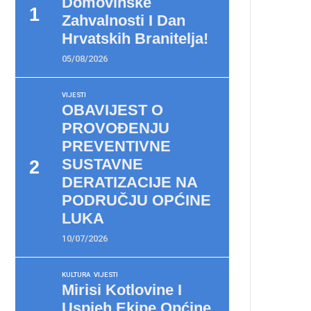
Domovinske
Zahvalnosti I Dan
Hrvatskih Branitelja!
05/08/2026
VIJESTI
OBAVIJEST O
PROVOĐENJU
PREVENTIVNE
SUSTAVNE
DERATIZACIJE NA
PODRUČJU OPĆINE
LUKA
10/07/2026
KULTURA
VIJESTI
Mirisi Kotlovine I
Uspjeh Ekipe Općine