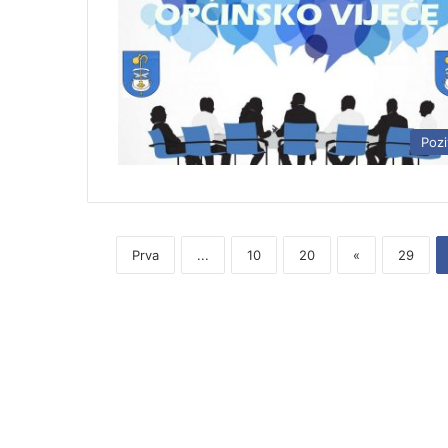
Pozi
Prva
...
10
20
«
29