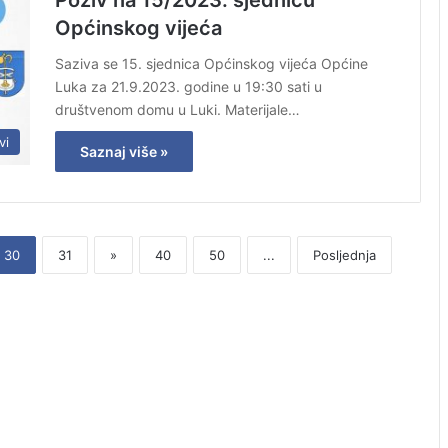
Poziv na 15/2023. sjednicu
Općinskog vijeća
Saziva se 15. sjednica Općinskog vijeća Općine
Luka za 21.9.2023. godine u 19:30 sati u
društvenom domu u Luki. Materijale…
vi
Saznaj više »
30
31
»
40
50
...
Posljednja