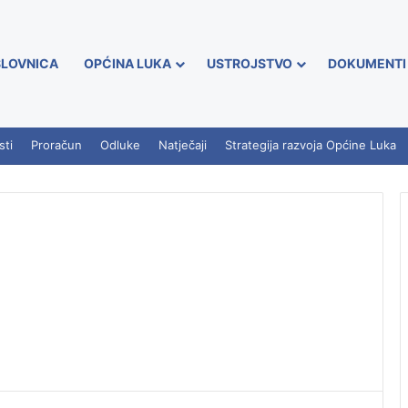
LOVNICA
OPĆINA LUKA
USTROJSTVO
DOKUMENTI
sti
Proračun
Odluke
Natječaji
Strategija razvoja Općine Luka