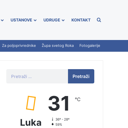
USTANOVE
UDRUGE
KONTAKT
Za poljoprivrednike
Župa svetog Roka
Fotogalerije
Pretraži
31
℃
Luka
36º - 28º
59%