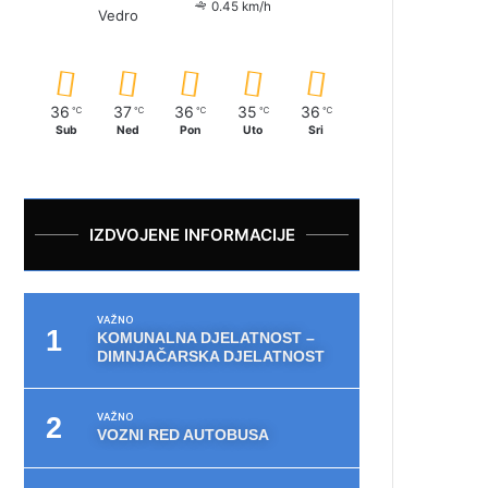
0.45 km/h
Vedro
36
37
36
35
36
℃
℃
℃
℃
℃
Sub
Ned
Pon
Uto
Sri
IZDVOJENE INFORMACIJE
VAŽNO
KOMUNALNA DJELATNOST –
DIMNJAČARSKA DJELATNOST
VAŽNO
VOZNI RED AUTOBUSA