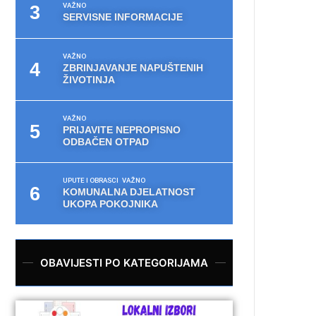
VAŽNO
SERVISNE INFORMACIJE
VAŽNO
ZBRINJAVANJE NAPUŠTENIH
ŽIVOTINJA
VAŽNO
PRIJAVITE NEPROPISNO
ODBAČEN OTPAD
UPUTE I OBRASCI
VAŽNO
KOMUNALNA DJELATNOST
UKOPA POKOJNIKA
OBAVIJESTI PO KATEGORIJAMA