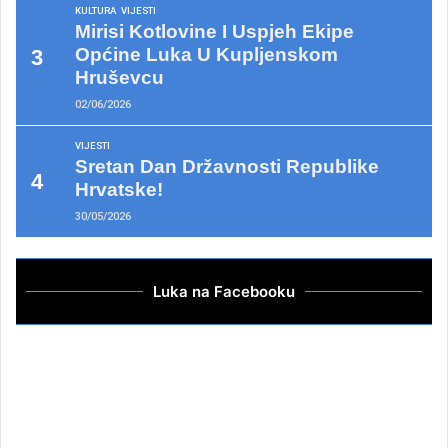
KULTURA
VIJESTI
Mirisi Kotlovine I Uspjeh Ekipe
Općine Luka U Kupljenskom
Hruševcu
02/06/2026
VIJESTI
Sretan Dan Državnosti Republike
Hrvatske!
30/05/2026
Luka na Facebooku