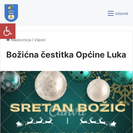
Izbornik
Open toolbar
Naslovnica
/
Vijesti
Božićna čestitka Općine Luka