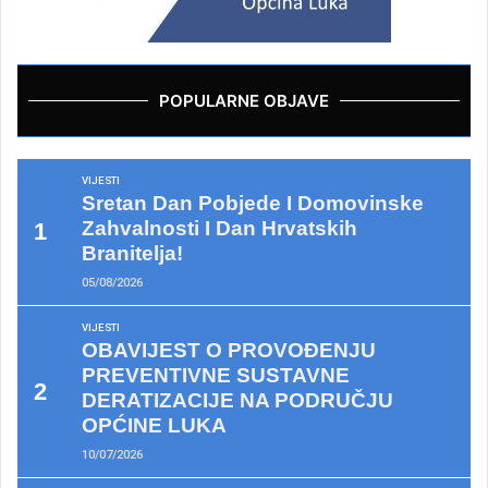
POPULARNE OBJAVE
VIJESTI
Sretan Dan Pobjede I Domovinske
Zahvalnosti I Dan Hrvatskih
Branitelja!
05/08/2026
VIJESTI
OBAVIJEST O PROVOĐENJU
PREVENTIVNE SUSTAVNE
DERATIZACIJE NA PODRUČJU
OPĆINE LUKA
10/07/2026