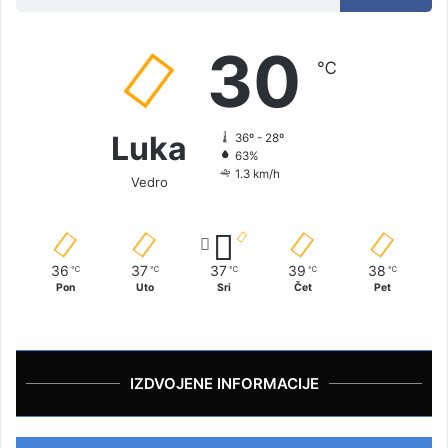
30
℃
Luka
36º - 28º
63%
1.3 km/h
Vedro
36
37
37
39
38
℃
℃
℃
℃
℃
Pon
Uto
Sri
Čet
Pet
IZDVOJENE INFORMACIJE