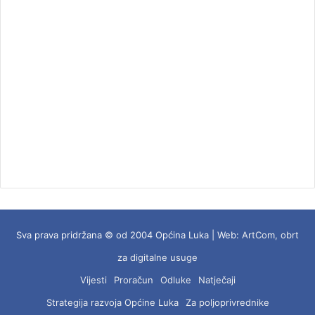
Sva prava pridržana © od 2004 Općina Luka | Web:
ArtCom, obrt
za digitalne usuge
Vijesti
Proračun
Odluke
Natječaji
Strategija razvoja Općine Luka
Za poljoprivrednike