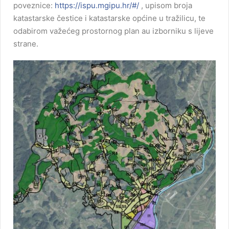
poveznice:
https://ispu.mgipu.hr/#/
, upisom broja
katastarske čestice i katastarske općine u tražilicu, te
odabirom važećeg prostornog plan au izborniku s lijeve
strane.