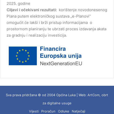
2025. godine
Ciljevi i očekivani rezultati:
korištenje novodonesenog
Plana putem elektroničkog sustava „e-Planovi“
omogućit će lakši i brži pristup informacijama o
prostornom planiranju te ubrzati proces izdavanja akata
za gradnju i realizaciju investicija.
Sva prava pridržana © od 2004 Općina Luka | Web:
ArtCom, obrt
za digitalne usuge
Vijesti
Proračun
Odluke
Natječaji