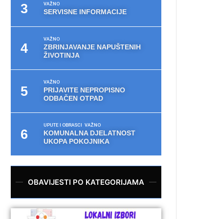
VAŽNO
SERVISNE INFORMACIJE
VAŽNO
ZBRINJAVANJE NAPUŠTENIH
ŽIVOTINJA
VAŽNO
PRIJAVITE NEPROPISNO
ODBAČEN OTPAD
UPUTE I OBRASCI
VAŽNO
KOMUNALNA DJELATNOST
UKOPA POKOJNIKA
OBAVIJESTI PO KATEGORIJAMA