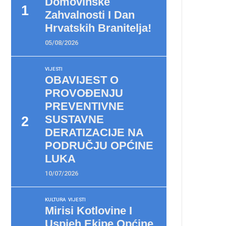
Domovinske
Zahvalnosti I Dan
Hrvatskih Branitelja!
05/08/2026
VIJESTI
OBAVIJEST O
PROVOĐENJU
PREVENTIVNE
SUSTAVNE
DERATIZACIJE NA
PODRUČJU OPĆINE
LUKA
10/07/2026
KULTURA
VIJESTI
Mirisi Kotlovine I
Uspjeh Ekipe Općine