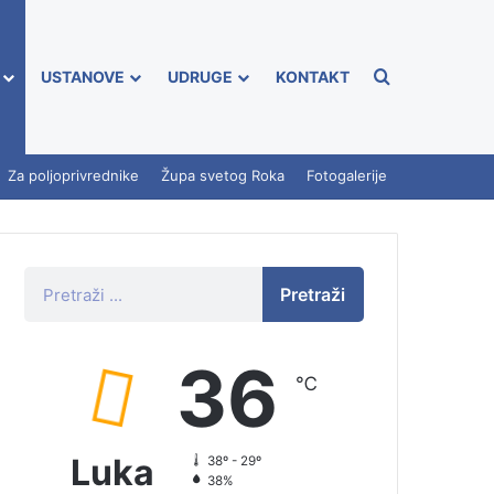
USTANOVE
UDRUGE
KONTAKT
Za poljoprivrednike
Župa svetog Roka
Fotogalerije
Pretraži
36
℃
Luka
38º - 29º
38%