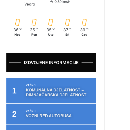
0.89 km/h
Vedro
36
35
35
37
39
℃
℃
℃
℃
℃
Ned
Pon
Uto
Sri
Čet
IZDVOJENE INFORMACIJE
VAŽNO
KOMUNALNA DJELATNOST –
DIMNJAČARSKA DJELATNOST
VAŽNO
VOZNI RED AUTOBUSA