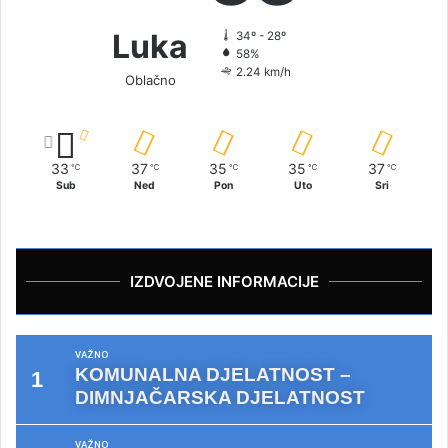
Luka
34º - 28º
58%
2.24 km/h
Oblačno
33
37
35
35
37
℃
℃
℃
℃
℃
Sub
Ned
Pon
Uto
Sri
IZDVOJENE INFORMACIJE
VAŽNO
KOMUNALNA DJELATNOST –
DIMNJAČARSKA DJELATNOST
VAŽNO