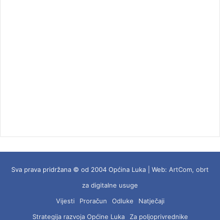
Sva prava pridržana © od 2004 Općina Luka | Web:
ArtCom, obrt
za digitalne usuge
Vijesti
Proračun
Odluke
Natječaji
Strategija razvoja Općine Luka
Za poljoprivrednike