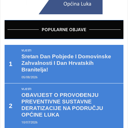
POPULARNE OBJAVE
VIJESTI
Sretan Dan Pobjede I Domovinske
Zahvalnosti I Dan Hrvatskih
Branitelja!
05/08/2026
VIJESTI
OBAVIJEST O PROVOĐENJU
PREVENTIVNE SUSTAVNE
DERATIZACIJE NA PODRUČJU
OPĆINE LUKA
10/07/2026