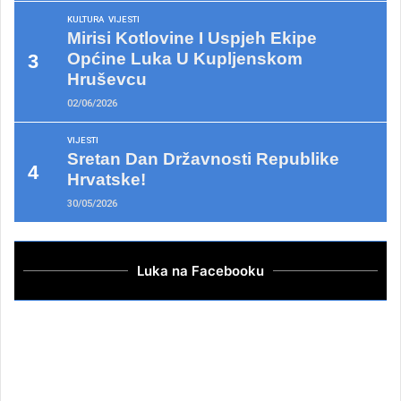
KULTURA
VIJESTI
Mirisi Kotlovine I Uspjeh Ekipe
Općine Luka U Kupljenskom
Hruševcu
02/06/2026
VIJESTI
Sretan Dan Državnosti Republike
Hrvatske!
30/05/2026
Luka na Facebooku