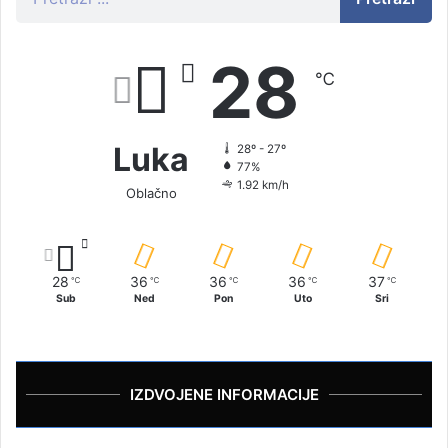
28
℃
Luka
28º - 27º
77%
1.92 km/h
Oblačno
28
36
36
36
37
℃
℃
℃
℃
℃
Sub
Ned
Pon
Uto
Sri
IZDVOJENE INFORMACIJE