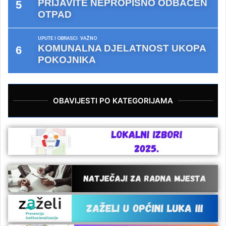
PRIJAVITE NEPROPISNO ODBAČEN
OTPAD
UPUTE I OBRASCI
VAŽNO
KOMUNALNA DJELATNOST UKOPA
POKOJNIKA
OBAVIJESTI PO KATEGORIJAMA