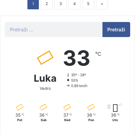
1
2
3
4
5
»
Pretraži
33
℃
Luka
35º - 28º
55%
0.89 km/h
Vedro
35
36
37
36
36
℃
℃
℃
℃
℃
Pet
Sub
Ned
Pon
Uto