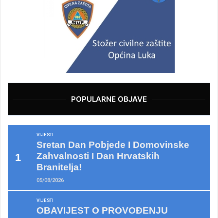
POPULARNE OBJAVE
VIJESTI
Sretan Dan Pobjede I Domovinske
Zahvalnosti I Dan Hrvatskih
Branitelja!
05/08/2026
VIJESTI
OBAVIJEST O PROVOĐENJU