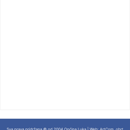
Sva prava pridržana © od 2004 Općina Luka | Web:
ArtCom, obrt