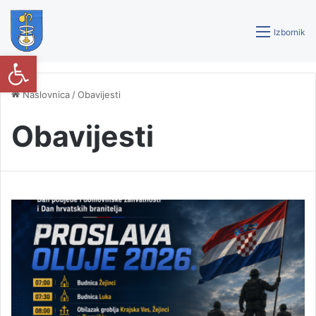
Izbornik
Open toolbar
Naslovnica
/
Obavijesti
Obavijesti