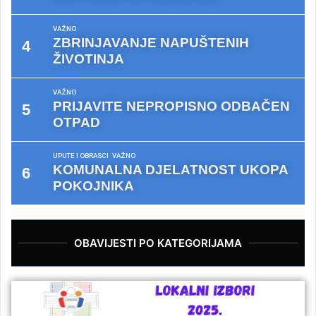
VAŽNO
ZBRINJAVANJE NAPUŠTENIH
ŽIVOTINJA
VAŽNO
PRIJAVITE NEPROPISNO ODBAČEN
OTPAD
UPUTE I OBRASCI
VAŽNO
KOMUNALNA DJELATNOST UKOPA
POKOJNIKA
OBAVIJESTI PO KATEGORIJAMA