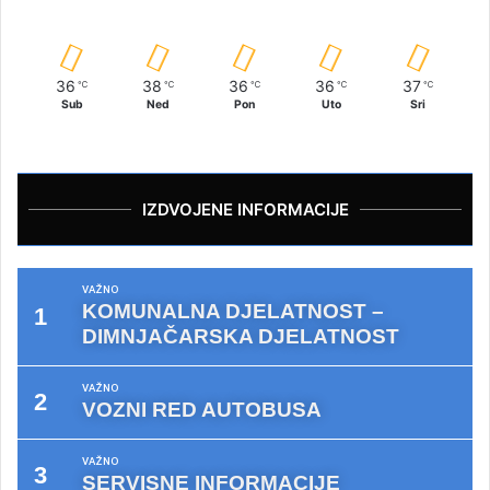
36
38
36
36
37
℃
℃
℃
℃
℃
Sub
Ned
Pon
Uto
Sri
IZDVOJENE INFORMACIJE
VAŽNO
KOMUNALNA DJELATNOST –
DIMNJAČARSKA DJELATNOST
VAŽNO
VOZNI RED AUTOBUSA
VAŽNO
SERVISNE INFORMACIJE