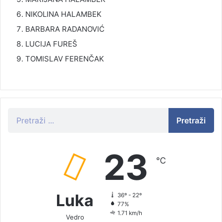
NIKOLINA HALAMBEK
BARBARA RADANOVIĆ
LUCIJA FUREŠ
TOMISLAV FERENČAK
Pretraži
23
℃
Luka
36º - 22º
77%
1.71 km/h
Vedro