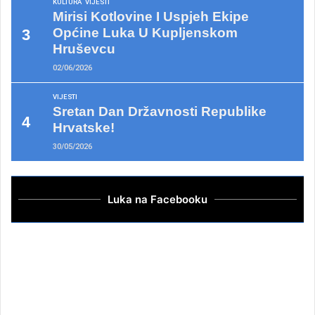
KULTURA
VIJESTI
Mirisi Kotlovine I Uspjeh Ekipe
Općine Luka U Kupljenskom
Hruševcu
02/06/2026
VIJESTI
Sretan Dan Državnosti Republike
Hrvatske!
30/05/2026
Luka na Facebooku