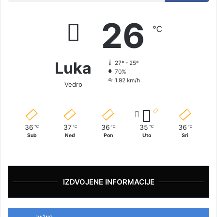
26
℃
Luka
27º - 25º
70%
1.92 km/h
Vedro
36
37
36
35
36
℃
℃
℃
℃
℃
Sub
Ned
Pon
Uto
Sri
IZDVOJENE INFORMACIJE