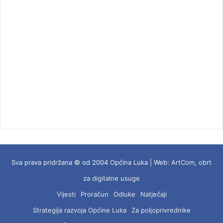
Sva prava pridržana © od 2004 Općina Luka | Web:
ArtCom, obrt
za digitalne usuge
Vijesti
Proračun
Odluke
Natječaji
Strategija razvoja Općine Luka
Za poljoprivrednike