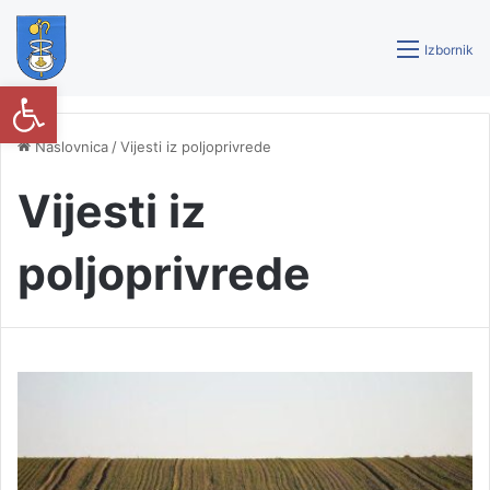
Izbornik
Open toolbar
Naslovnica
/
Vijesti iz poljoprivrede
Vijesti iz
poljoprivrede