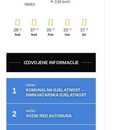
3.92 km/h
Vedro
36
37
35
35
37
℃
℃
℃
℃
℃
Sub
Ned
Pon
Uto
Sri
IZDVOJENE INFORMACIJE
VAŽNO
KOMUNALNA DJELATNOST –
DIMNJAČARSKA DJELATNOST
VAŽNO
VOZNI RED AUTOBUSA