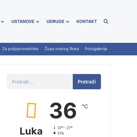
USTANOVE
UDRUGE
KONTAKT
Za poljoprivrednike
Župa svetog Roka
Fotogalerije
Pretraži
36
℃
Luka
37º - 27º
51%