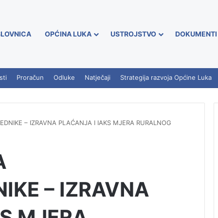
LOVNICA
OPĆINA LUKA
USTROJSTVO
DOKUMENTI
sti
Proračun
Odluke
Natječaji
Strategija razvoja Općine Luka
EDNIKE – IZRAVNA PLAĆANJA I IAKS MJERA RURALNOG
A
IKE – IZRAVNA
KS MJERA