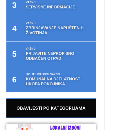
VAŽNO
SERVISNE INFORMACIJE
VAŽNO
ZBRINJAVANJE NAPUŠTENIH
ŽIVOTINJA
VAŽNO
PRIJAVITE NEPROPISNO
ODBAČEN OTPAD
UPUTE I OBRASCI
VAŽNO
KOMUNALNA DJELATNOST
UKOPA POKOJNIKA
OBAVIJESTI PO KATEGORIJAMA