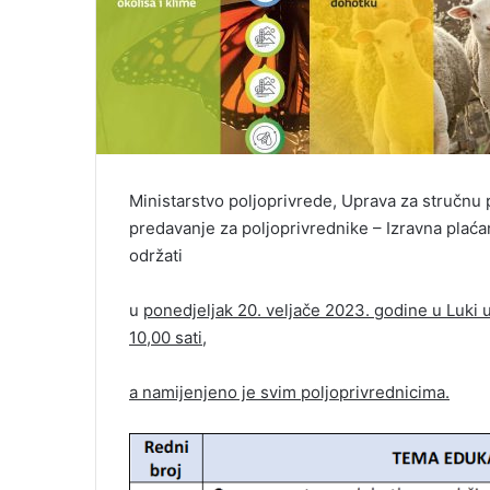
Ministarstvo poljoprivrede, Uprava za stručnu
predavanje za poljoprivrednike – Izravna plaća
održati
u
ponedjeljak
20. veljače 2023. godine u Luki
10,00 sati,
a namijenjeno je svim poljoprivrednicima.