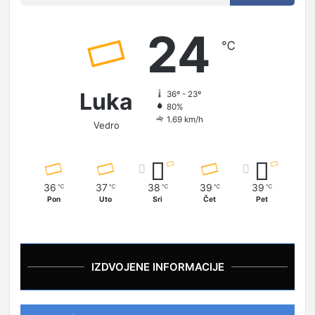
24
℃
Luka
36º - 23º
80%
1.69 km/h
Vedro
36
37
38
39
39
℃
℃
℃
℃
℃
Pon
Uto
Sri
Čet
Pet
IZDVOJENE INFORMACIJE