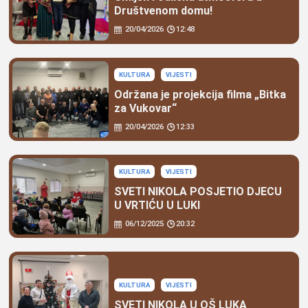
Društvenom domu!
20/04/2026
12:48
KULTURA
VIJESTI
Održana je projekcija filma „Bitka
za Vukovar“
20/04/2026
12:33
KULTURA
VIJESTI
SVETI NIKOLA POSJETIO DJECU
U VRTIĆU U LUKI
06/12/2025
20:32
KULTURA
VIJESTI
SVETI NIKOLA U OŠ LUKA