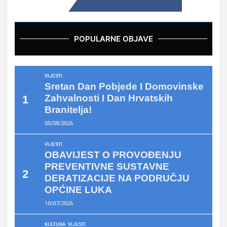
POPULARNE OBJAVE
VIJESTI
Sretan Dan Pobjede I Domovinske
Zahvalnosti I Dan Hrvatskih
Branitelja!
05/08/2026
VIJESTI
OBAVIJEST O PROVOĐENJU
PREVENTIVNE SUSTAVNE
DERATIZACIJE NA PODRUČJU
OPĆINE LUKA
10/07/2026
KULTURA
VIJESTI