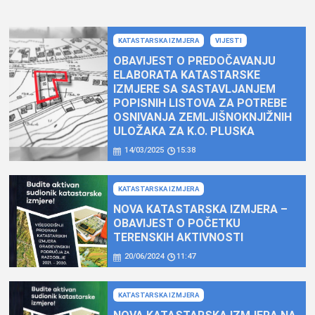
KATASTARSKA IZMJERA
VIJESTI
OBAVIJEST O PREDOČAVANJU
ELABORATA KATASTARSKE
IZMJERE SA SASTAVLJANJEM
POPISNIH LISTOVA ZA POTREBE
OSNIVANJA ZEMLJIŠNOKNJIŽNIH
ULOŽAKA ZA K.O. PLUSKA
14/03/2025
15:38
KATASTARSKA IZMJERA
NOVA KATASTARSKA IZMJERA –
OBAVIJEST O POČETKU
TERENSKIH AKTIVNOSTI
20/06/2024
11:47
KATASTARSKA IZMJERA