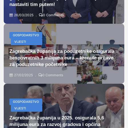
nastaviti tim putem!
26/03/2025
0 Comments
GOSPODARSTVO
VIJESTI
Zagrebačka županija za poduzetnike osigurala
bespovratnih 3 milijuna eura – krenule prijave
za poduzetnike početnike
27/02/2025
0 Comments
GOSPODARSTVO
VIJESTI
Zagrebačka županija u 2025. osigurala 5,6
milijuna eura za razvoj gradova i općina