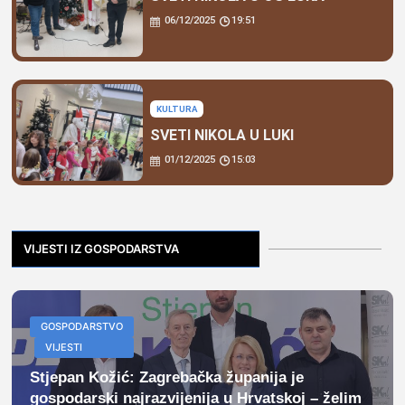
06/12/2025
19:51
KULTURA
SVETI NIKOLA U LUKI
01/12/2025
15:03
VIJESTI IZ GOSPODARSTVA
GOSPODARSTVO
VIJESTI
Stjepan Kožić: Zagrebačka županija je
gospodarski najrazvijenija u Hrvatskoj – želim