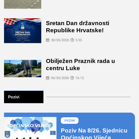
Sretan Dan državnosti
Republike Hrvatske!
30/05/2026
5:55
Obilježen Praznik rada u
centru Luke
06/05/2026
16:12
Pozivi
POZIVI
Poziv Na 8/26. Sjednicu
Općinskog Vijeća