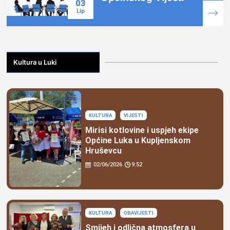
03
Lip
Kultura u Luki
KULTURA
VIJESTI
Mirisi kotlovine i uspjeh ekipe
Općine Luka u Kupljenskom
Hruševcu
02/06/2026
9:52
KULTURA
OBAVIJESTI
Smijeh i odlična atmosfera u