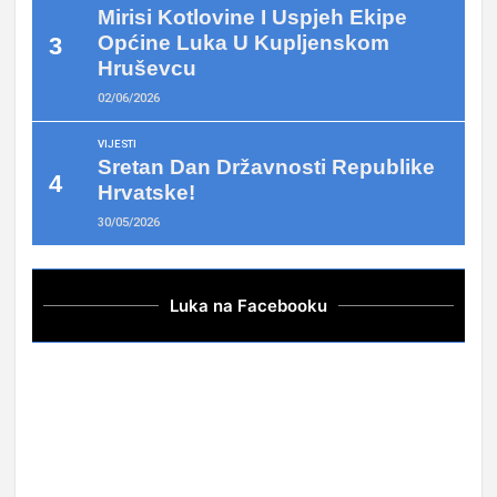
Mirisi Kotlovine I Uspjeh Ekipe
Općine Luka U Kupljenskom
Hruševcu
02/06/2026
VIJESTI
Sretan Dan Državnosti Republike
Hrvatske!
30/05/2026
Luka na Facebooku