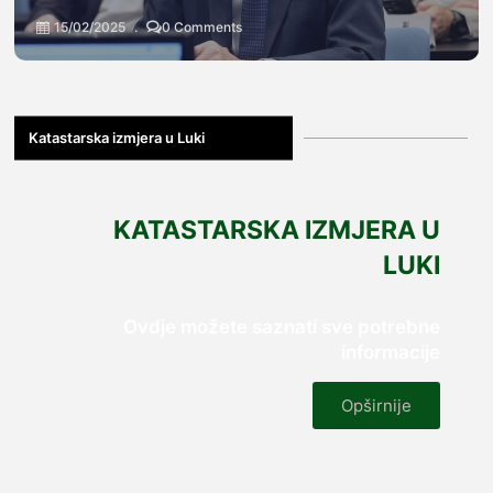
15/02/2025
0 Comments
Katastarska izmjera u Luki
KATASTARSKA IZMJERA U
LUKI
Ovdje možete saznati sve potrebne
informacije
Opširnije