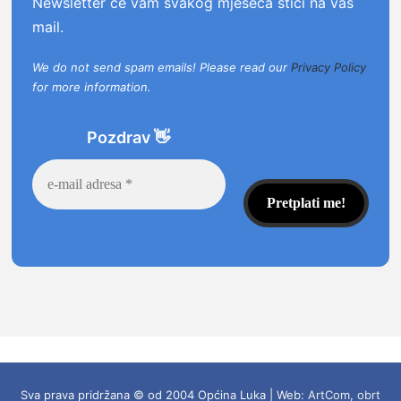
Newsletter će vam svakog mjeseca stići na vaš
mail.
We do not send spam emails! Please read our
Privacy Policy
for more information.
Pozdrav
👋
Sva prava pridržana © od 2004 Općina Luka | Web:
ArtCom, obrt