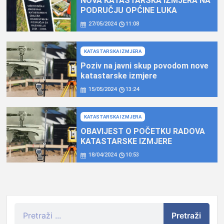
NOVA KATASTARSKA IZMJERA NA
PODRUČJU OPĆINE LUKA
27/05/2024
11:08
KATASTARSKA IZMJERA
Poziv na javni skup povodom nove
katastarske izmjere
15/05/2024
13:24
KATASTARSKA IZMJERA
OBAVIJEST O POČETKU RADOVA
KATASTARSKE IZMJERE
18/04/2024
10:53
Pretraži