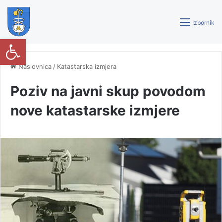
Izbornik
Open toolbar
Naslovnica
/
Katastarska izmjera
Poziv na javni skup povodom
nove katastarske izmjere