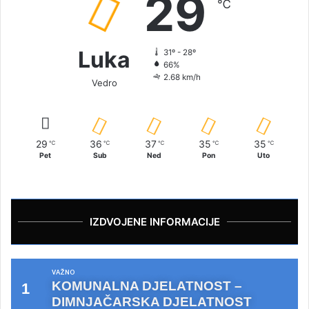
29
℃
Luka
31º - 28º
66%
2.68 km/h
Vedro
29
36
37
35
35
℃
℃
℃
℃
℃
Pet
Sub
Ned
Pon
Uto
IZDVOJENE INFORMACIJE
VAŽNO
KOMUNALNA DJELATNOST –
DIMNJAČARSKA DJELATNOST