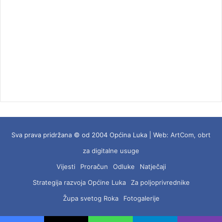
Sva prava pridržana © od 2004 Općina Luka | Web:
ArtCom, obrt
za digitalne usuge
Vijesti
Proračun
Odluke
Natječaji
Strategija razvoja Općine Luka
Za poljoprivrednike
Župa svetog Roka
Fotogalerije