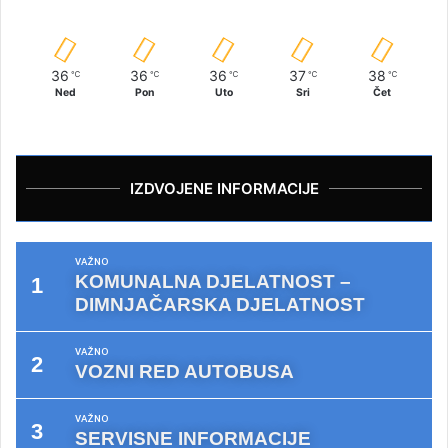
36
36
36
37
38
℃
℃
℃
℃
℃
Ned
Pon
Uto
Sri
Čet
IZDVOJENE INFORMACIJE
VAŽNO
KOMUNALNA DJELATNOST –
DIMNJAČARSKA DJELATNOST
VAŽNO
VOZNI RED AUTOBUSA
VAŽNO
SERVISNE INFORMACIJE