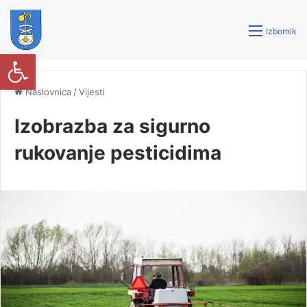
Izbornik
Open toolbar
Naslovnica
/
Vijesti
Izobrazba za sigurno
rukovanje pesticidima