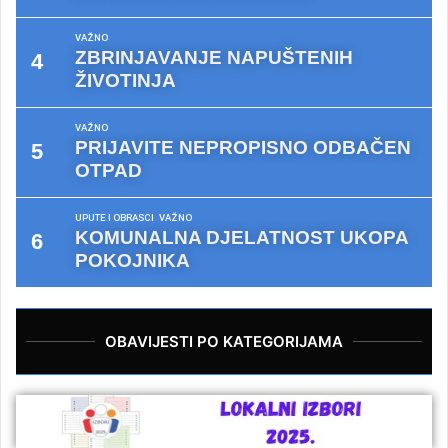
VAŽNO
ZBRINJAVANJE NAPUŠTENIH
ŽIVOTINJA
VAŽNO
PRIJAVITE NEPROPISNO ODBAČEN
OTPAD
UPUTE I OBRASCI
VAŽNO
KOMUNALNA DJELATNOST UKOPA
POKOJNIKA
OBAVIJESTI PO KATEGORIJAMA