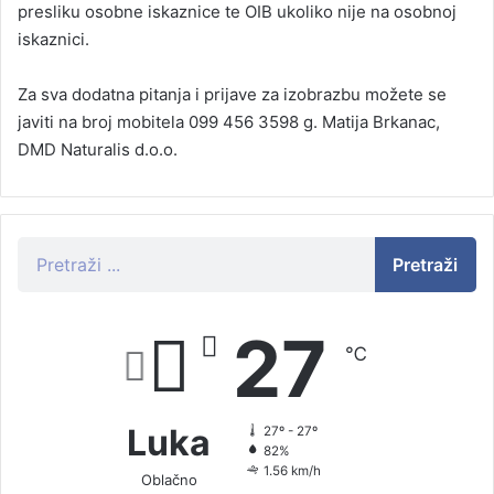
presliku osobne iskaznice te OIB ukoliko nije na osobnoj
iskaznici.
Za sva dodatna pitanja i prijave za izobrazbu možete se
javiti na broj mobitela 099 456 3598 g. Matija Brkanac,
DMD Naturalis d.o.o.
Pretraži
27
℃
Luka
27º - 27º
82%
1.56 km/h
Oblačno