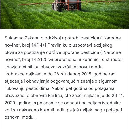
Sukladno Zakonu o održivoj upotrebi pesticida („Narodne
novine“, broj 14/14) i Pravilniku o uspostavi akcijskog
okvira za postizanje održive uporabe pesticida („Narodne
novine“, broj 142/12) svi profesionalni korisnici, distributeri
i savjetnici bili su obvezni završiti osnovni modul
izobrazbe najkasnije do 26. studenog 2015. godine radi
stjecanja i obnavljanja odgovarajućih znanja o sigurnom
rukovanju pesticidima. Nakon pet godina od polaganja,
obavezno je obnoviti karticu, što znači najkasnije do 26. 11.
2020. godine, a polaganje se odnosi i na poljoprivrednike
koji su naknadno krenuli raditi pa još uvijek mogu polagati
osnovni modul.