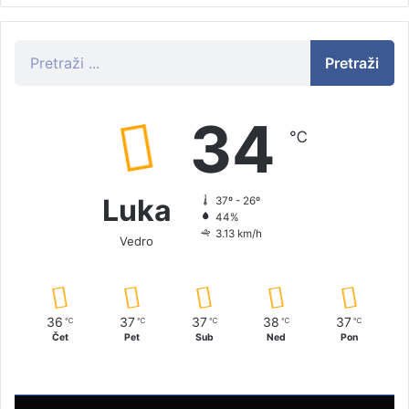
Pretraži
34
℃
Luka
37º - 26º
44%
3.13 km/h
Vedro
36
37
37
38
37
℃
℃
℃
℃
℃
Čet
Pet
Sub
Ned
Pon