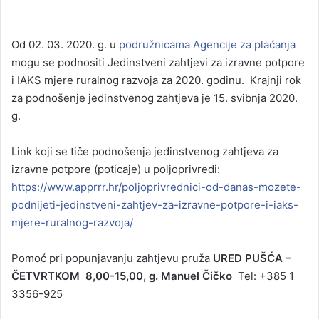
Od 02. 03. 2020. g. u
podružnicama Agencije za plaćanja
mogu se podnositi Jedinstveni zahtjevi za izravne potpore
i IAKS mjere ruralnog razvoja za 2020. godinu. Krajnji rok
za podnošenje jedinstvenog zahtjeva je 15. svibnja 2020.
g.
Link koji se tiče podnošenja jedinstvenog zahtjeva za
izravne potpore (poticaje) u poljoprivredi:
https://www.apprrr.hr/poljoprivrednici-od-danas-mozete-
podnijeti-jedinstveni-zahtjev-za-izravne-potpore-i-iaks-
mjere-ruralnog-razvoja/
Pomoć pri popunjavanju zahtjevu pruža
URED
PUŠĆA –
ČETVRTKOM 8,00-15,00, g. Manuel Čičko
Tel: +385 1
3356-925