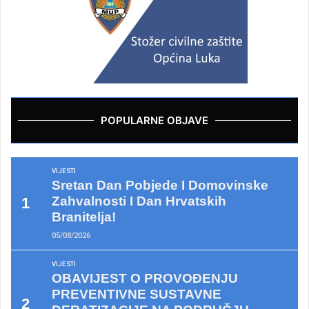
POPULARNE OBJAVE
VIJESTI
Sretan Dan Pobjede I Domovinske
Zahvalnosti I Dan Hrvatskih
Branitelja!
05/08/2026
VIJESTI
OBAVIJEST O PROVOĐENJU
PREVENTIVNE SUSTAVNE