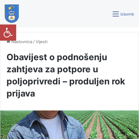
Izbornik
Open toolbar
Naslovnica
/
Vijesti
Obavijest o podnošenju
zahtjeva za potpore u
poljoprivredi – produljen rok
prijava