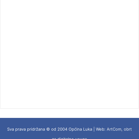
Sva prava pridržana © od 2004 Općina Luka | Web:
ArtCom, obrt
za digitalne usuge