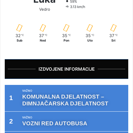
59%
3.13 km/h
Vedro
32
37
35
35
37
℃
℃
℃
℃
℃
Sub
Ned
Pon
Uto
Sri
IZDVOJENE INFORMACIJE
VAŽNO
KOMUNALNA DJELATNOST –
DIMNJAČARSKA DJELATNOST
VAŽNO
VOZNI RED AUTOBUSA