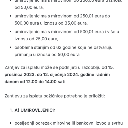
umirovljenicima s mirovinom do 250,00 eura u iznosu
od 50,00 eura,
umirovljenicima s mirovinom od 250,01 eura do
500,00 eura u iznosu od 35,00 eura,
umirovljenicima s mirovinom od 500,01 eura i više u
iznosu od 25,00 eura,
osobama starijim od 62 godine koje ne ostvaruju
primanja u iznosu od 50,00 eura.
Zahtjev za isplatu može se podnijeti u razdoblju od
15.
prosinca 2023. do
12. siječnja 2024. godine
radnim
danom
od 12:00 do 14:00 sati
.
Zahtjevu za isplatu božićnice potrebno je priložiti:
A) UMIROVLJENICI:
posljednji odrezak mirovine ili bankovni izvod u svrhu