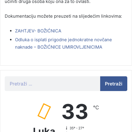
učiniti druga osoba koju ona za to ovlasti.
Dokumentaciju možete preuzeti na slijedećim linkovima:
ZAHTJEV- BOŽIĆNICA
Odluka o isplati prigodne jednokratne novčane
naknade – BOŽIĆNICE UMIROVLJENICIMA
Pretraži
33
℃
Luka
35º - 27º