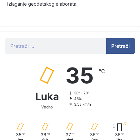
izlaganje geodetskog elaborata.
Pretraži
35
℃
Luka
38º - 28º
46%
3.58 km/h
Vedro
35
36
37
36
36
℃
℃
℃
℃
℃
Pet
Sub
Ned
Pon
Uto