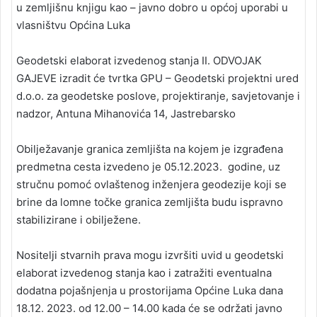
u zemljišnu knjigu kao – javno dobro u općoj uporabi u
vlasništvu Općina Luka
Geodetski elaborat izvedenog stanja II. ODVOJAK
GAJEVE izradit će tvrtka GPU – Geodetski projektni ured
d.o.o. za geodetske poslove, projektiranje, savjetovanje i
nadzor, Antuna Mihanovića 14, Jastrebarsko
Obilježavanje granica zemljišta na kojem je izgrađena
predmetna cesta izvedeno je 05.12.2023. godine, uz
stručnu pomoć ovlaštenog inženjera geodezije koji se
brine da lomne točke granica zemljišta budu ispravno
stabilizirane i obilježene.
Nositelji stvarnih prava mogu izvršiti uvid u geodetski
elaborat izvedenog stanja kao i zatražiti eventualna
dodatna pojašnjenja u prostorijama Općine Luka dana
18.12. 2023. od 12.00 – 14.00 kada će se održati javno