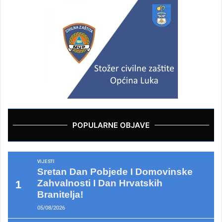
POPULARNE OBJAVE
VIJESTI
Sretan Dan Pobjede I Domovinske
Zahvalnosti I Dan Hrvatskih
Branitelja!
05/08/2026