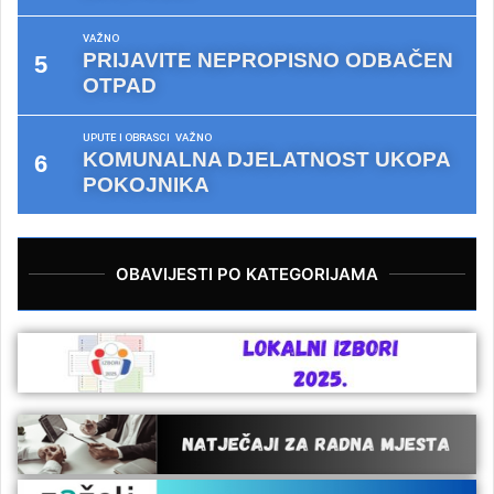
VAŽNO
PRIJAVITE NEPROPISNO ODBAČEN
OTPAD
UPUTE I OBRASCI
VAŽNO
KOMUNALNA DJELATNOST UKOPA
POKOJNIKA
OBAVIJESTI PO KATEGORIJAMA