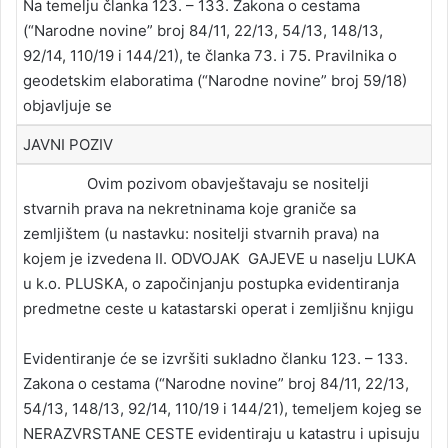
Na temelju članka 123. – 133. Zakona o cestama
(“Narodne novine” broj 84/11, 22/13, 54/13, 148/13,
92/14, 110/19 i 144/21), te članka 73. i 75. Pravilnika o
geodetskim elaboratima (“Narodne novine” broj 59/18)
objavljuje se
JAVNI POZIV
Ovim pozivom obavještavaju se nositelji
stvarnih prava na nekretninama koje graniče sa
zemljištem (u nastavku: nositelji stvarnih prava) na
kojem je izvedena II. ODVOJAK GAJEVE u naselju LUKA
u k.o. PLUSKA, o započinjanju postupka evidentiranja
predmetne ceste u katastarski operat i zemljišnu knjigu
Evidentiranje će se izvršiti sukladno članku 123. – 133.
Zakona o cestama (“Narodne novine” broj 84/11, 22/13,
54/13, 148/13, 92/14, 110/19 i 144/21), temeljem kojeg se
NERAZVRSTANE CESTE evidentiraju u katastru i upisuju