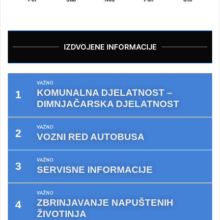
IZDVOJENE INFORMACIJE
VAŽNO
KOMUNALNA DJELATNOST –
DIMNJAČARSKA DJELATNOST
VAŽNO
VOZNI RED AUTOBUSA
VAŽNO
SERVISNE INFORMACIJE
VAŽNO
ZBRINJAVANJE NAPUŠTENIH
ŽIVOTINJA