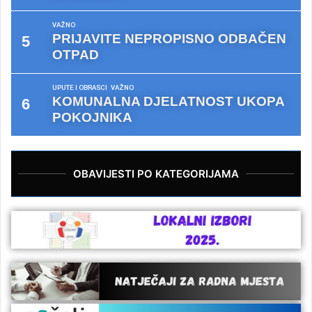
VAŽNO
PRIJAVITE NEPROPISNO ODBAČEN
OTPAD
UPUTE I OBRASCI
VAŽNO
KOMUNALNA DJELATNOST UKOPA
POKOJNIKA
OBAVIJESTI PO KATEGORIJAMA