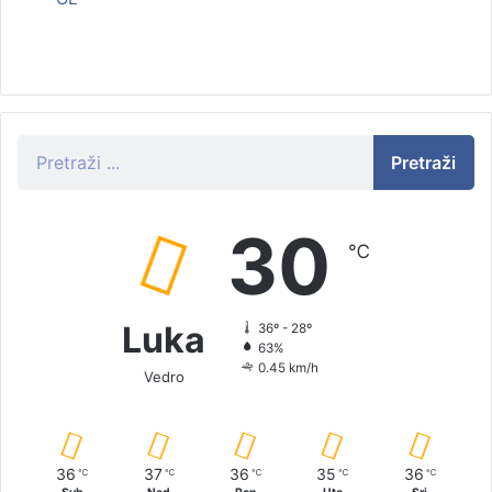
Pretraži
30
℃
Luka
36º - 28º
63%
0.45 km/h
Vedro
36
37
36
35
36
℃
℃
℃
℃
℃