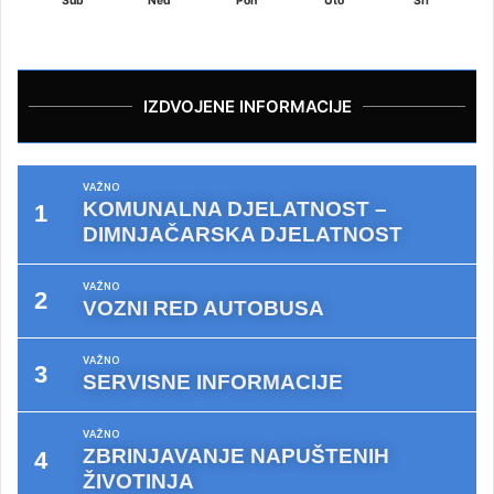
Sub
Ned
Pon
Uto
Sri
IZDVOJENE INFORMACIJE
VAŽNO
KOMUNALNA DJELATNOST –
DIMNJAČARSKA DJELATNOST
VAŽNO
VOZNI RED AUTOBUSA
VAŽNO
SERVISNE INFORMACIJE
VAŽNO
ZBRINJAVANJE NAPUŠTENIH
ŽIVOTINJA