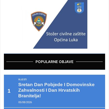
POPULARNE OBJAVE
VIJESTI
Sretan Dan Pobjede I Domovinske
Zahvalnosti I Dan Hrvatskih
Branitelja!
05/08/2026