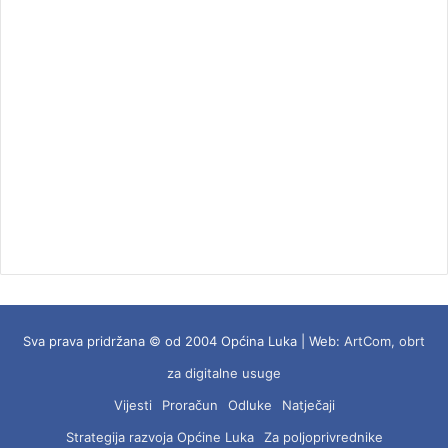
Sva prava pridržana © od 2004 Općina Luka | Web:
ArtCom, obrt
za digitalne usuge
Vijesti
Proračun
Odluke
Natječaji
Strategija razvoja Općine Luka
Za poljoprivrednike