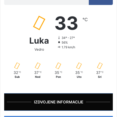
33
℃
Luka
34º - 27º
56%
1.79 km/h
Vedro
32
37
35
35
37
℃
℃
℃
℃
℃
Sub
Ned
Pon
Uto
Sri
IZDVOJENE INFORMACIJE