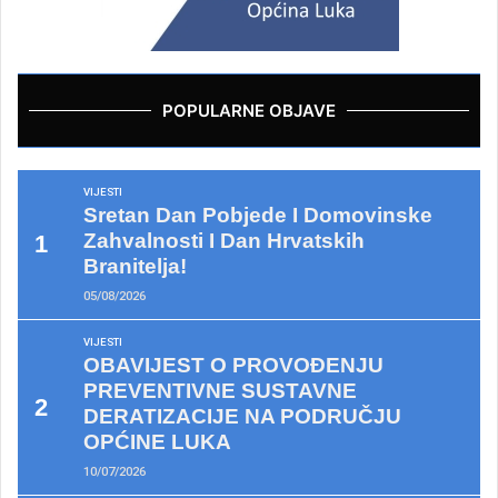
POPULARNE OBJAVE
VIJESTI
Sretan Dan Pobjede I Domovinske
Zahvalnosti I Dan Hrvatskih
Branitelja!
05/08/2026
VIJESTI
OBAVIJEST O PROVOĐENJU
PREVENTIVNE SUSTAVNE
DERATIZACIJE NA PODRUČJU
OPĆINE LUKA
10/07/2026