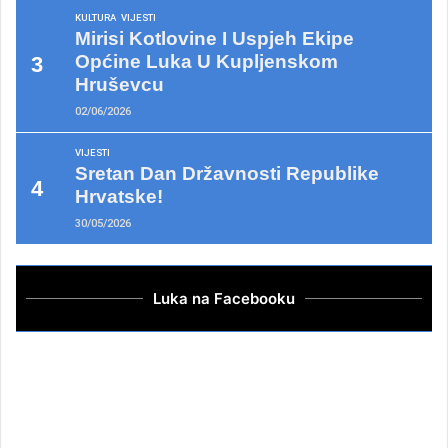
KULTURA
VIJESTI
Mirisi Kotlovine I Uspjeh Ekipe
Općine Luka U Kupljenskom
Hruševcu
02/06/2026
VIJESTI
Sretan Dan Državnosti Republike
Hrvatske!
30/05/2026
Luka na Facebooku