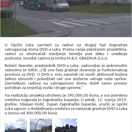
U Općini Luka završeni su radovi na drugoj fazi dogradnje
vatrogasnog doma DVD-a Luka. Prema ranije planiranim projektima,
radovi su obuhvaćali stavljanje temelja pod deku i uređenje
podruma. Izvođač radova je tvrtka M.B.S. GRADNJA d.o.o.
Robert Skender, predsjednik DVD-a Luka, zadovoljan je pokrenutim
radovima te ističe: „Cilj ove faze gradnje stvaranje je funkcionalnog
prostora za DVD. U DVD-u smo započeli niz novih aktivnosti kojima
želimo obnoviti i poboljšati rad ove stožerne udruge naše općine.
Završetkom radova na vatrogasnom domu dobit ćemo prostor
potreban za smještaj vozila i druge opreme.“
Na realizaciju projekta utrošeno je 390.000,00 kuna, a sva potrebna
sredstva osigurala je Zagrebačka županija. U petak, 12. srpnja 2019.
godine, Stjepan Kožić, župan Zagrebačke županije, uručio je općini
Luka ugovor o dodjeljivanju sredstva za nastavak gradnje DVD-a Luka
u iznosu od 300.000,00 kuna.