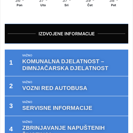
36
37
37
39
38
Pon
Uto
Sri
Čet
Pet
IZDVOJENE INFORMACIJE
VAŽNO
KOMUNALNA DJELATNOST –
DIMNJAČARSKA DJELATNOST
VAŽNO
VOZNI RED AUTOBUSA
VAŽNO
SERVISNE INFORMACIJE
VAŽNO
ZBRINJAVANJE NAPUŠTENIH