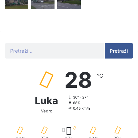
Pretraži
28
℃
Luka
36º - 27º
68%
0.45 km/h
Vedro
℃
℃
℃
℃
℃