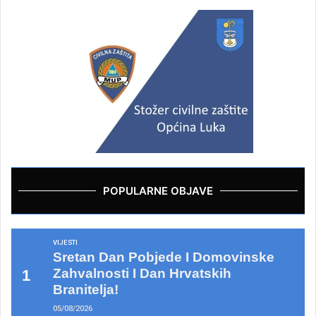
POPULARNE OBJAVE
VIJESTI
Sretan Dan Pobjede I Domovinske
Zahvalnosti I Dan Hrvatskih
Branitelja!
05/08/2026