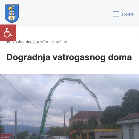
Izbornik
Open toolbar
Naslovnica
/
uređenje općine
Dogradnja vatrogasnog doma