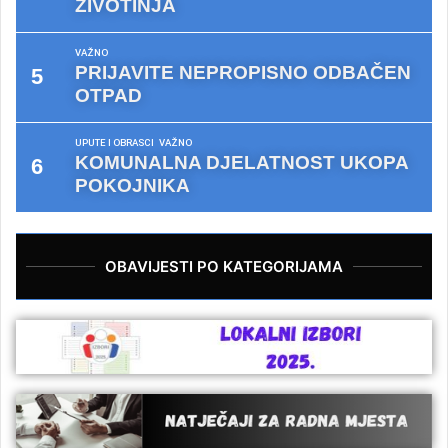
ŽIVOTINJA
VAŽNO
PRIJAVITE NEPROPISNO ODBAČEN
OTPAD
UPUTE I OBRASCI
VAŽNO
KOMUNALNA DJELATNOST UKOPA
POKOJNIKA
OBAVIJESTI PO KATEGORIJAMA