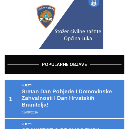
POPULARNE OBJAVE
VIJESTI
Sretan Dan Pobjede I Domovinske
Zahvalnosti I Dan Hrvatskih
Branitelja!
05/08/2026
VIJESTI