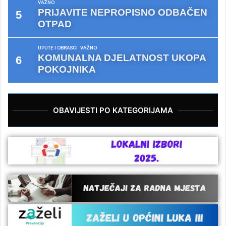
VAŽNO
PRIJAVITE NEPROPISNO ODBAČEN
OTPAD
UPUTE I OBRASCI
VAŽNO
KOMUNALNA DJELATNOST UKOPA
POKOJNIKA
OBAVIJESTI PO KATEGORIJAMA