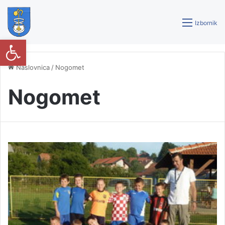
Izbornik
Open toolbar
Naslovnica
/
Nogomet
Nogomet