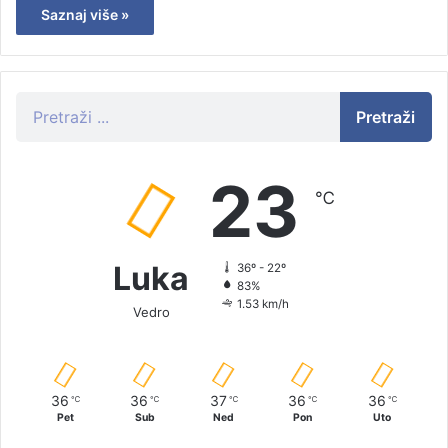
Saznaj više »
Pretraži
23
℃
Luka
36º - 22º
83%
1.53 km/h
Vedro
36
36
37
36
36
℃
℃
℃
℃
℃
Pet
Sub
Ned
Pon
Uto