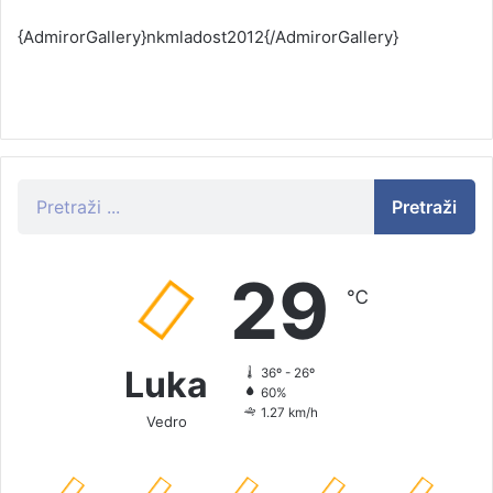
{AdmirorGallery}nkmladost2012{/AdmirorGallery}
Pretraži
29
℃
Luka
36º - 26º
60%
1.27 km/h
Vedro