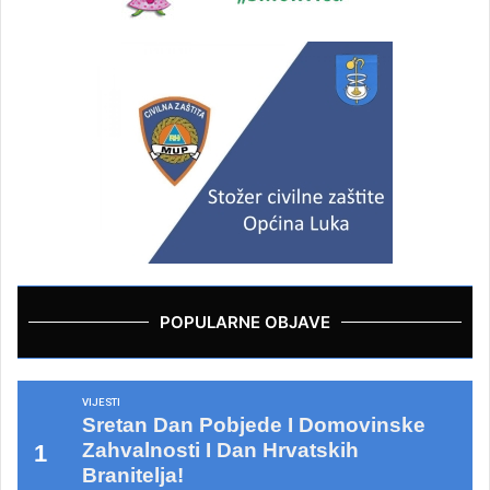
POPULARNE OBJAVE
VIJESTI
Sretan Dan Pobjede I Domovinske
Zahvalnosti I Dan Hrvatskih
Branitelja!