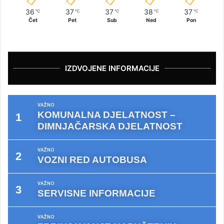
36
37
37
38
37
℃
℃
℃
℃
℃
Čet
Pet
Sub
Ned
Pon
IZDVOJENE INFORMACIJE
VAŽNO
KOMUNALNA DJELATNOST –
DIMNJAČARSKA DJELATNOST
VAŽNO
VOZNI RED AUTOBUSA
VAŽNO
SERVISNE INFORMACIJE
VAŽNO