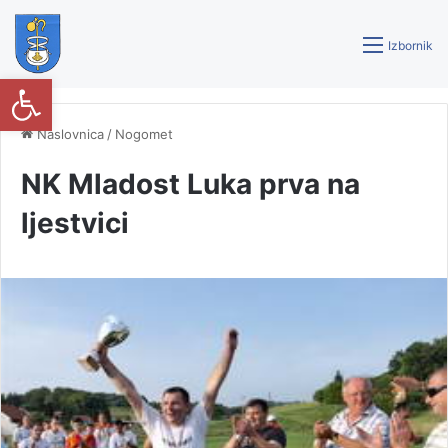
Izbornik
Open toolbar
Naslovnica
/
Nogomet
NK Mladost Luka prva na
ljestvici