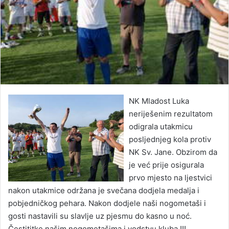
NK Mladost Luka
neriješenim rezultatom
odigrala utakmicu
posljednjeg kola protiv
NK Sv. Jane. Obzirom da
je već prije osigurala
prvo mjesto na ljestvici
nakon utakmice održana je svečana dodjela medalja i
pobjedničkog pehara. Nakon dodjele naši nogometaši i
gosti nastavili su slavlje uz pjesmu do kasno u noć.
Čestititke našim nogometašima i vodstvu kluba !!!