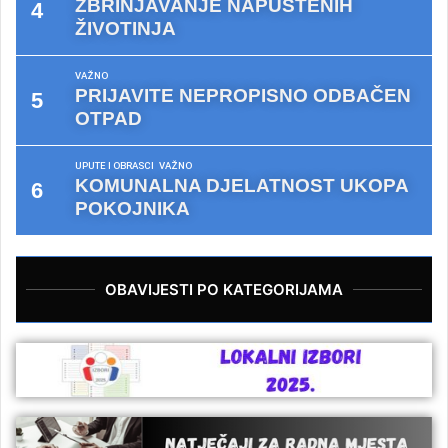
ZBRINJAVANJE NAPUŠTENIH
ŽIVOTINJA
VAŽNO
PRIJAVITE NEPROPISNO ODBAČEN
OTPAD
UPUTE I OBRASCI
VAŽNO
KOMUNALNA DJELATNOST UKOPA
POKOJNIKA
OBAVIJESTI PO KATEGORIJAMA