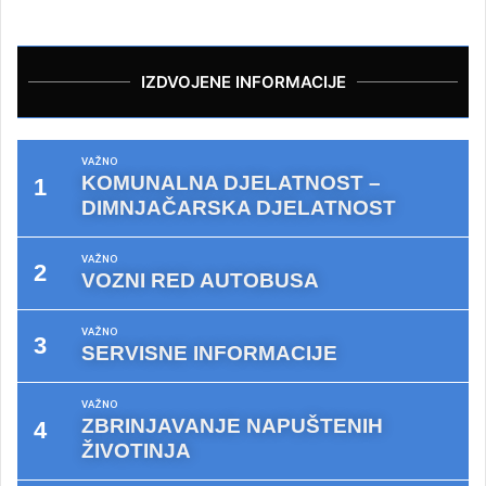
IZDVOJENE INFORMACIJE
VAŽNO
KOMUNALNA DJELATNOST –
DIMNJAČARSKA DJELATNOST
VAŽNO
VOZNI RED AUTOBUSA
VAŽNO
SERVISNE INFORMACIJE
VAŽNO
ZBRINJAVANJE NAPUŠTENIH
ŽIVOTINJA