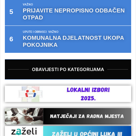
VAŽNO
PRIJAVITE NEPROPISNO ODBAČEN
OTPAD
UPUTE I OBRASCI
VAŽNO
KOMUNALNA DJELATNOST UKOPA
POKOJNIKA
OBAVIJESTI PO KATEGORIJAMA