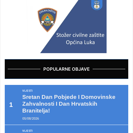
POPULARNE OBJAVE
VIJESTI
Sretan Dan Pobjede I Domovinske
Zahvalnosti I Dan Hrvatskih
Branitelja!
05/08/2026
VIJESTI