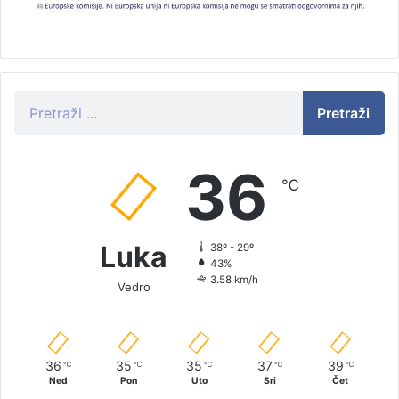
Pretraži
36
℃
Luka
38º - 29º
43%
3.58 km/h
Vedro
36
35
35
37
39
℃
℃
℃
℃
℃
Ned
Pon
Uto
Sri
Čet