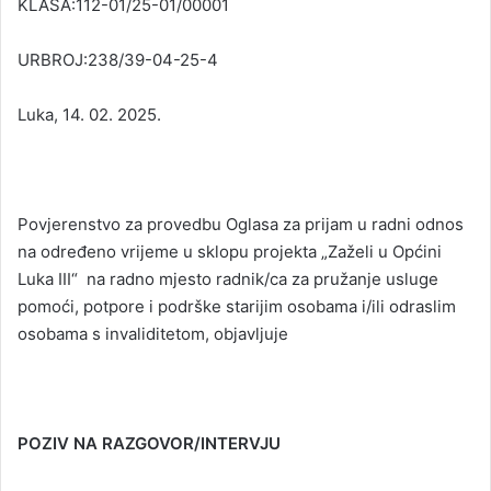
KLASA:112-01/25-01/00001
URBROJ:238/39-04-25-4
Luka, 14. 02. 2025.
Povjerenstvo za provedbu Oglasa za prijam u radni odnos
na određeno vrijeme u sklopu projekta „Zaželi u Općini
Luka III“ na radno mjesto radnik/ca za pružanje usluge
pomoći, potpore i podrške starijim osobama i/ili odraslim
osobama s invaliditetom, objavljuje
POZIV NA RAZGOVOR/INTERVJU