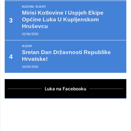
KULTURA
VIJESTI
Mirisi Kotlovine I Uspjeh Ekipe
Općine Luka U Kupljenskom
Hruševcu
02/06/2026
VIJESTI
Sretan Dan Državnosti Republike
Hrvatske!
30/05/2026
Luka na Facebooku