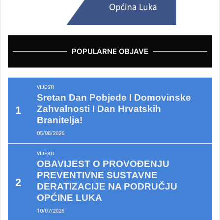
POPULARNE OBJAVE
VIJESTI
Sretan Dan Pobjede I Domovinske
Zahvalnosti I Dan Hrvatskih
Branitelja!
05/08/2026
VIJESTI
OBAVIJEST O PROVOĐENJU
PREVENTIVNE SUSTAVNE
DERATIZACIJE NA PODRUČJU
OPĆINE LUKA
10/07/2026