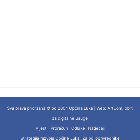
Sva prava pridržana © od 2004 Općina Luka | Web:
ArtCom, obrt
za digitalne usuge
Vijesti
Proračun
Odluke
Natječaji
Strategija razvoja Općine Luka
Za poljoprivrednike