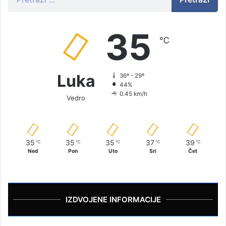
35
℃
Luka
36º - 29º
44%
0.45 km/h
Vedro
35
35
35
37
39
℃
℃
℃
℃
℃
Ned
Pon
Uto
Sri
Čet
IZDVOJENE INFORMACIJE