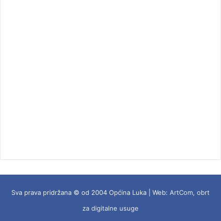
Sva prava pridržana © od 2004 Općina Luka | Web:
ArtCom, obrt
za digitalne usuge