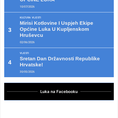
10/07/2026
KULTURA
VIJESTI
Mirisi Kotlovine I Uspjeh Ekipe
Općine Luka U Kupljenskom
Hruševcu
02/06/2026
VIJESTI
Sretan Dan Državnosti Republike
Hrvatske!
30/05/2026
Luka na Facebooku