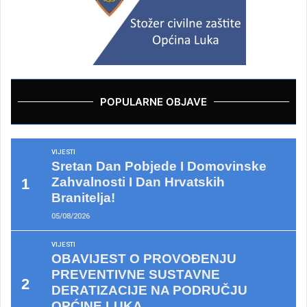
POPULARNE OBJAVE
VIJESTI
Sretan Dan Pobjede I Domovinske
Zahvalnosti I Dan Hrvatskih
Branitelja!
05/08/2026
VIJESTI
OBAVIJEST O PROVOĐENJU
PREVENTIVNE SUSTAVNE
DERATIZACIJE NA PODRUČJU
OPĆINE LUKA