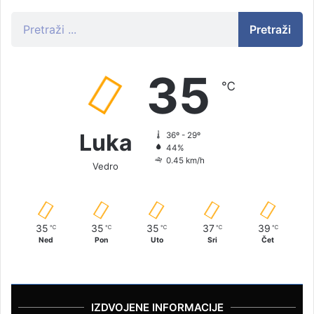
Pretraži
35
℃
Luka
36º - 29º
44%
0.45 km/h
Vedro
35
35
35
37
39
℃
℃
℃
℃
℃
Ned
Pon
Uto
Sri
Čet
IZDVOJENE INFORMACIJE