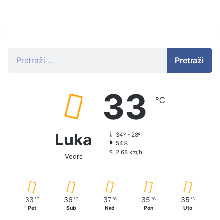
Pretraži
33
℃
Luka
34º - 28º
54%
2.68 km/h
Vedro
33
36
37
35
35
℃
℃
℃
℃
℃
Pet
Sub
Ned
Pon
Uto