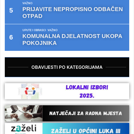
VAŽNO
PRIJAVITE NEPROPISNO ODBAČEN
OTPAD
UPUTE I OBRASCI
VAŽNO
KOMUNALNA DJELATNOST UKOPA
POKOJNIKA
OBAVIJESTI PO KATEGORIJAMA