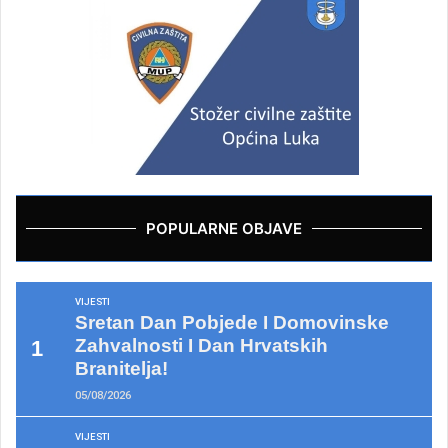
POPULARNE OBJAVE
VIJESTI
Sretan Dan Pobjede I Domovinske
Zahvalnosti I Dan Hrvatskih
Branitelja!
05/08/2026
VIJESTI