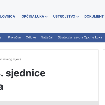
LOVNICA
OPĆINA LUKA
USTROJSTVO
DOKUMENTI
sti
Proračun
Odluke
Natječaji
Strategija razvoja Općine Luka
pćinskog vijeća
. sjednice
a