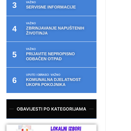
VAŽNO
SERVISNE INFORMACIJE
VAŽNO
ZBRINJAVANJE NAPUŠTENIH
ŽIVOTINJA
VAŽNO
PRIJAVITE NEPROPISNO
ODBAČEN OTPAD
UPUTE I OBRASCI
VAŽNO
KOMUNALNA DJELATNOST
UKOPA POKOJNIKA
OBAVIJESTI PO KATEGORIJAMA