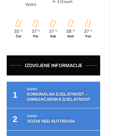
3.13 km/h
Vedro
35
37
37
38
37
℃
℃
℃
℃
℃
Čet
Pet
Sub
Ned
Pon
IZDVOJENE INFORMACIJE
VAŽNO
KOMUNALNA DJELATNOST –
DIMNJAČARSKA DJELATNOST
VAŽNO
VOZNI RED AUTOBUSA