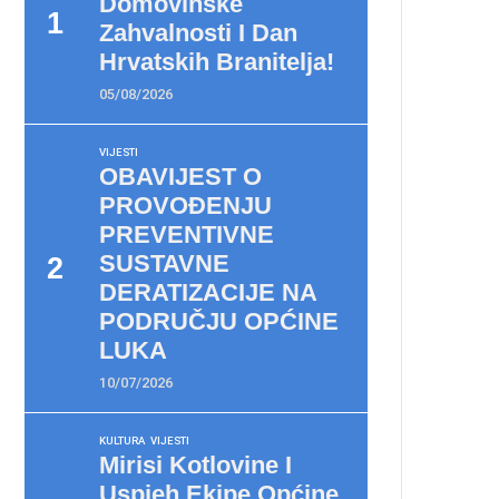
Domovinske
Zahvalnosti I Dan
Hrvatskih Branitelja!
05/08/2026
VIJESTI
OBAVIJEST O
PROVOĐENJU
PREVENTIVNE
SUSTAVNE
DERATIZACIJE NA
PODRUČJU OPĆINE
LUKA
10/07/2026
KULTURA
VIJESTI
Mirisi Kotlovine I
Uspjeh Ekipe Općine