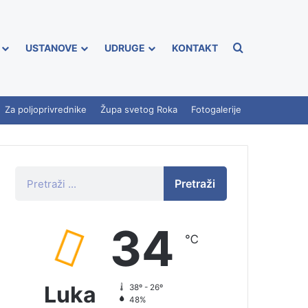
USTANOVE
UDRUGE
KONTAKT
Za poljoprivrednike
Župa svetog Roka
Fotogalerije
Pretraži
34
℃
Luka
38º - 26º
48%