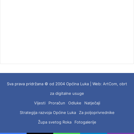
Sva prava pridržana © od 2004 Općina Luka | Web:
ArtCom, obrt
za digitalne usuge
Vijesti
Proračun
Odluke
Natječaji
Strategija razvoja Općine Luka
Za poljoprivrednike
Župa svetog Roka
Fotogalerije