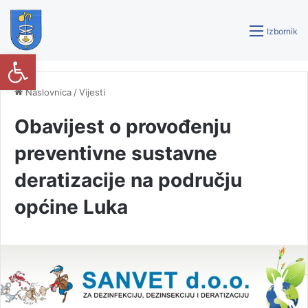
Izbornik
Open toolbar
Naslovnica
/
Vijesti
Obavijest o provođenju
preventivne sustavne
deratizacije na području
općine Luka