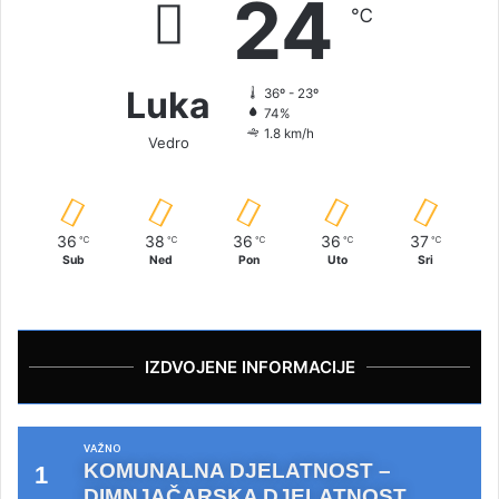
24
℃
Luka
36º - 23º
74%
1.8 km/h
Vedro
36
38
36
36
37
℃
℃
℃
℃
℃
Sub
Ned
Pon
Uto
Sri
IZDVOJENE INFORMACIJE
VAŽNO
KOMUNALNA DJELATNOST –
DIMNJAČARSKA DJELATNOST