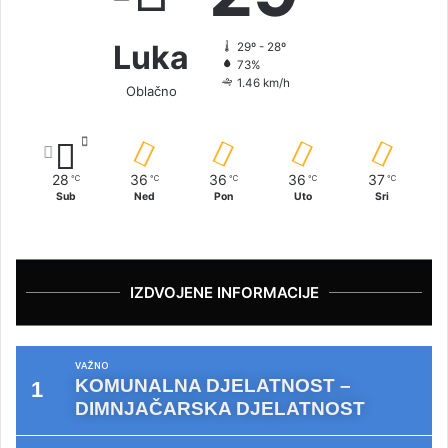
Luka
29º - 28º
73%
1.46 km/h
Oblačno
28
36
36
36
37
℃
℃
℃
℃
℃
Sub
Ned
Pon
Uto
Sri
IZDVOJENE INFORMACIJE
VAŽNO
KOMUNALNA DJELATNOST –
DIMNJAČARSKA DJELATNOST