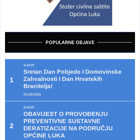
POPULARNE OBJAVE
VIJESTI
Sretan Dan Pobjede I Domovinske
Zahvalnosti I Dan Hrvatskih
Branitelja!
05/08/2026
VIJESTI
OBAVIJEST O PROVOĐENJU
PREVENTIVNE SUSTAVNE
DERATIZACIJE NA PODRUČJU
OPĆINE LUKA