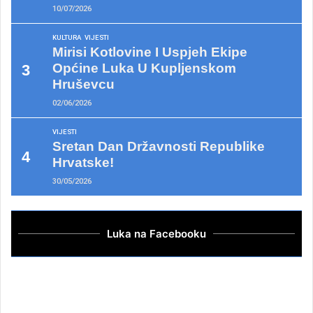
10/07/2026
KULTURA
VIJESTI
Mirisi Kotlovine I Uspjeh Ekipe
Općine Luka U Kupljenskom
Hruševcu
02/06/2026
VIJESTI
Sretan Dan Državnosti Republike
Hrvatske!
30/05/2026
Luka na Facebooku