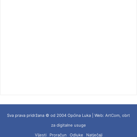
Sva prava pridržana © od 2004 Općina Luka | Web:
ArtCom, obrt
za digitalne usuge
Vijesti
Proračun
Odluke
Natječaji