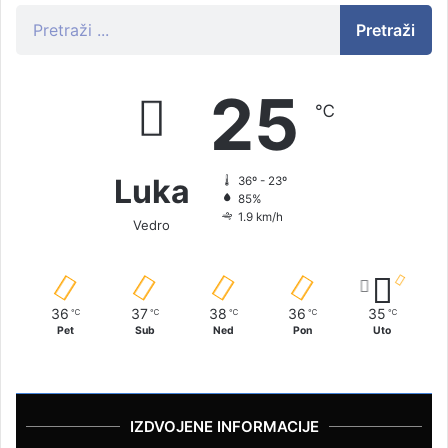
Pretraži
25
℃
Luka
36º - 23º
85%
1.9 km/h
Vedro
36
37
38
36
35
℃
℃
℃
℃
℃
Pet
Sub
Ned
Pon
Uto
IZDVOJENE INFORMACIJE