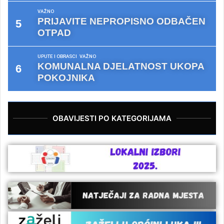
VAŽNO
PRIJAVITE NEPROPISNO ODBAČEN
OTPAD
UPUTE I OBRASCI
VAŽNO
KOMUNALNA DJELATNOST UKOPA
POKOJNIKA
OBAVIJESTI PO KATEGORIJAMA