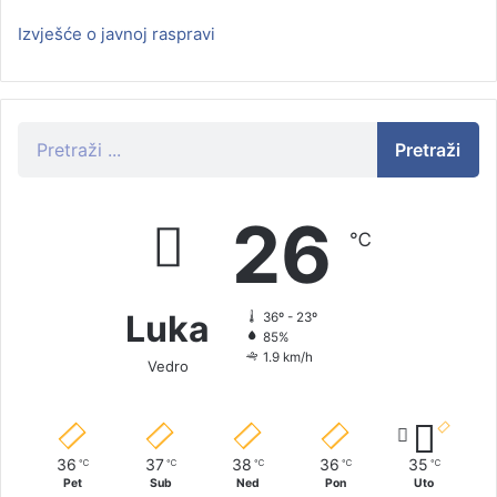
Izvješće o javnoj raspravi
Pretraži
26
℃
Luka
36º - 23º
85%
1.9 km/h
Vedro
36
37
38
36
35
℃
℃
℃
℃
℃
Pet
Sub
Ned
Pon
Uto