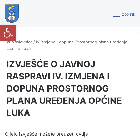
Izbornik
Open toolbar
Naslovnica
/
IV.izmjene i dopune Prostornog plana uređenja
Općine Luka
IZVJEŠĆE O JAVNOJ
RASPRAVI IV. IZMJENA I
DOPUNA PROSTORNOG
PLANA UREĐENJA OPĆINE
LUKA
Cijelo izvješće možete preuzeti ovdje