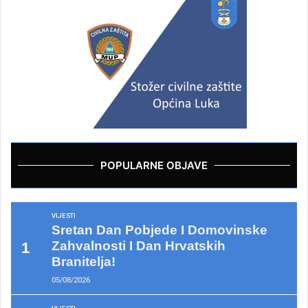
POPULARNE OBJAVE
VIJESTI
Sretan Dan Pobjede I Domovinske
Zahvalnosti I Dan Hrvatskih
Branitelja!
05/08/2026