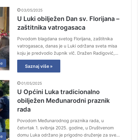
03/05/2025
U Luki obilježen Dan sv. Florijana –
zaštitnika vatrogasaca
Povodom blagdana svetog Florijana, zaštitnika
vatrogasaca, danas je u Luki održana sveta misa
koju je predvodio župnik vlč. Dražen Radigović,…
je
Saznaj više »
01/05/2025
U Općini Luka tradicionalno
obilježen Međunarodni praznik
rada
Povodom Međunarodnog praznika rada, u
četvrtak 1. svibnja 2025. godine, u Društvenom
domu Luka održano je prigodno druženje za sve…
je