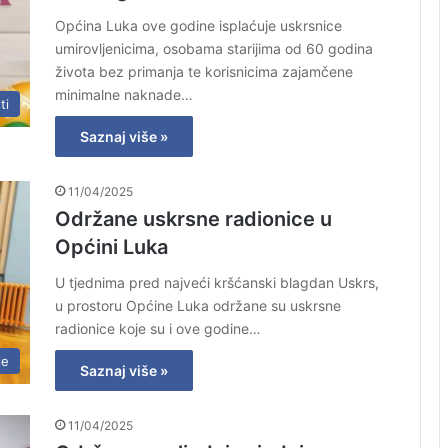
Općina Luka ove godine isplaćuje uskrsnice
umirovljenicima, osobama starijima od 60 godina
života bez primanja te korisnicima zajamčene
minimalne naknade…
ti
Saznaj više »
11/04/2025
Održane uskrsne radionice u
Općini Luka
U tjednima pred najveći kršćanski blagdan Uskrs,
u prostoru Općine Luka održane su uskrsne
radionice koje su i ove godine…
je
Saznaj više »
11/04/2025