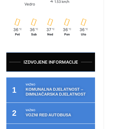
1.53 km/h
Vedro
36
36
37
36
36
℃
℃
℃
℃
℃
Pet
Sub
Ned
Pon
Uto
IZDVOJENE INFORMACIJE
VAŽNO
KOMUNALNA DJELATNOST –
DIMNJAČARSKA DJELATNOST
VAŽNO
VOZNI RED AUTOBUSA