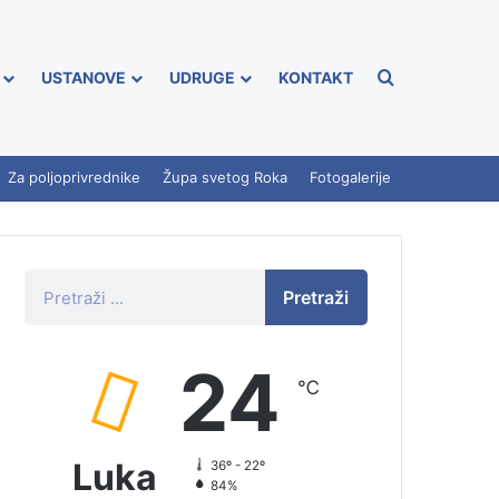
USTANOVE
UDRUGE
KONTAKT
Za poljoprivrednike
Župa svetog Roka
Fotogalerije
Pretraži
24
℃
Luka
36º - 22º
84%