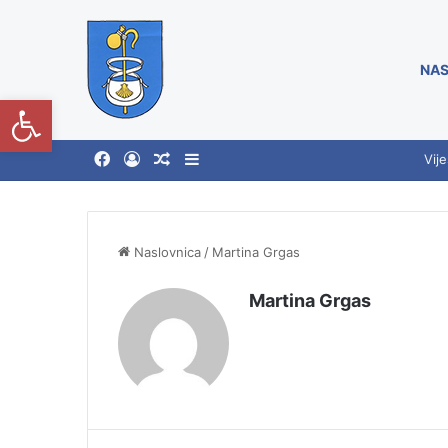
NAS
Open toolbar
Vije
Naslovnica
/
Martina Grgas
Martina Grgas