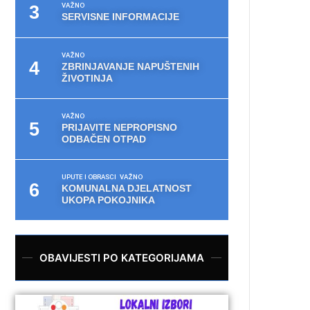
VAŽNO
SERVISNE INFORMACIJE
VAŽNO
ZBRINJAVANJE NAPUŠTENIH
ŽIVOTINJA
VAŽNO
PRIJAVITE NEPROPISNO
ODBAČEN OTPAD
UPUTE I OBRASCI
VAŽNO
KOMUNALNA DJELATNOST
UKOPA POKOJNIKA
OBAVIJESTI PO KATEGORIJAMA