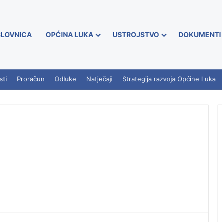
LOVNICA
OPĆINA LUKA
USTROJSTVO
DOKUMENTI
sti
Proračun
Odluke
Natječaji
Strategija razvoja Općine Luka