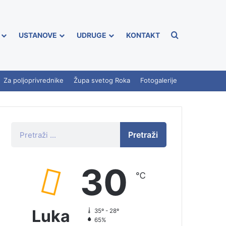
USTANOVE
UDRUGE
KONTAKT
Za poljoprivrednike
Župa svetog Roka
Fotogalerije
Pretraži
30
℃
Luka
35º - 28º
65%