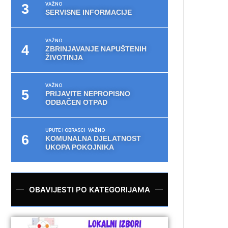
VAŽNO
SERVISNE INFORMACIJE
VAŽNO
ZBRINJAVANJE NAPUŠTENIH
ŽIVOTINJA
VAŽNO
PRIJAVITE NEPROPISNO
ODBAČEN OTPAD
UPUTE I OBRASCI
VAŽNO
KOMUNALNA DJELATNOST
UKOPA POKOJNIKA
OBAVIJESTI PO KATEGORIJAMA