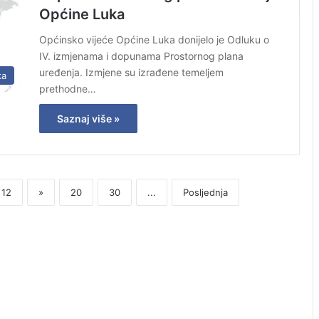
Općine Luka
Općinsko vijeće Općine Luka donijelo je Odluku o
IV. izmjenama i dopunama Prostornog plana
uređenja. Izmjene su izrađene temeljem
ka
prethodne…
Saznaj više »
12
»
20
30
...
Posljednja