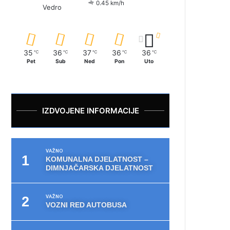
0.45 km/h
Vedro
35
36
37
36
36
℃
℃
℃
℃
℃
Pet
Sub
Ned
Pon
Uto
IZDVOJENE INFORMACIJE
VAŽNO
KOMUNALNA DJELATNOST –
DIMNJAČARSKA DJELATNOST
VAŽNO
VOZNI RED AUTOBUSA