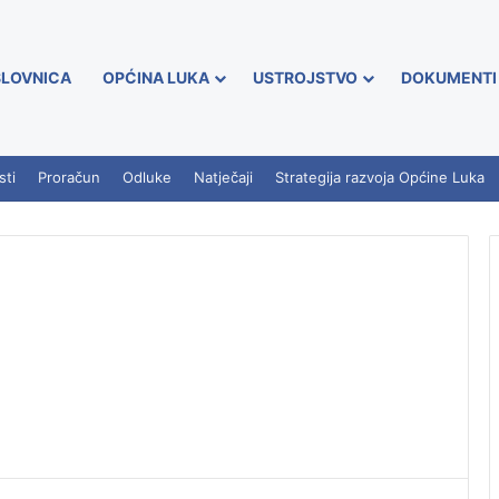
LOVNICA
OPĆINA LUKA
USTROJSTVO
DOKUMENTI
sti
Proračun
Odluke
Natječaji
Strategija razvoja Općine Luka