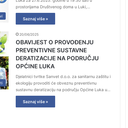
Luka za 27.6.2025. godine u 19:30 sati u
prostorijama Društvenog doma u Luki,…
vi
Saznaj više »
20/06/2025
OBAVIJEST O PROVOĐENJU
PREVENTIVNE SUSTAVNE
DERATIZACIJE NA PODRUČJU
OPĆINE LUKA
Djelatnici tvrtke Sanvet d.o.o. za sanitarnu zaštitu i
ekologiju provoditi će obveznu preventivnu
ti
sustavnu deratizaciju na području Općine Luka u…
Saznaj više »