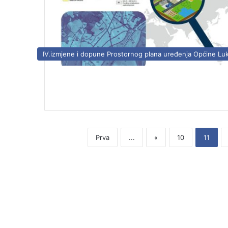
IV.izmjene i dopune Prostornog plana uređenja Općine Lu
Prva
...
«
10
11