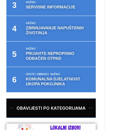
VAŽNO
SERVISNE INFORMACIJE
VAŽNO
ZBRINJAVANJE NAPUŠTENIH
ŽIVOTINJA
VAŽNO
PRIJAVITE NEPROPISNO
ODBAČEN OTPAD
UPUTE I OBRASCI
VAŽNO
KOMUNALNA DJELATNOST
UKOPA POKOJNIKA
OBAVIJESTI PO KATEGORIJAMA