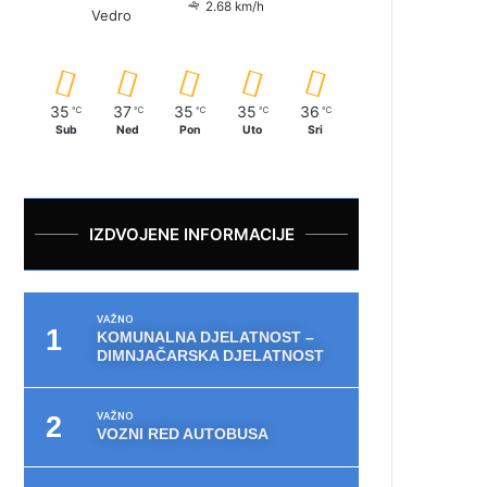
2.68 km/h
Vedro
35
37
35
35
36
℃
℃
℃
℃
℃
Sub
Ned
Pon
Uto
Sri
IZDVOJENE INFORMACIJE
VAŽNO
KOMUNALNA DJELATNOST –
DIMNJAČARSKA DJELATNOST
VAŽNO
VOZNI RED AUTOBUSA