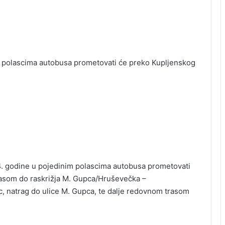
nim polascima autobusa prometovati će preko Kupljenskog
014. godine u pojedinim polascima autobusa prometovati
asom do raskrižja M. Gupca/Hruševečka –
, natrag do ulice M. Gupca, te dalje redovnom trasom