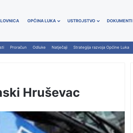
LOVNICA
OPĆINA LUKA
USTROJSTVO
DOKUMENTI
sti
Proračun
Odluke
Natječaji
Strategija razvoja Općine Luka
nski Hruševac