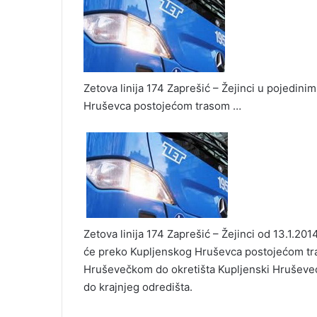
Zetova linija 174 Zaprešić – Žejinci u pojedi
Hruševca postojećom trasom …
Zetova linija 174 Zaprešić – Žejinci od 13.1.2
će preko Kupljenskog Hruševca postojećom tr
Hruševečkom do okretišta Kupljenski Hruševec
do krajnjeg odredišta.