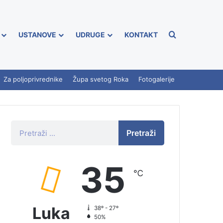
USTANOVE
UDRUGE
KONTAKT
Za poljoprivrednike
Župa svetog Roka
Fotogalerije
Pretraži
35
℃
Luka
38º - 27º
50%