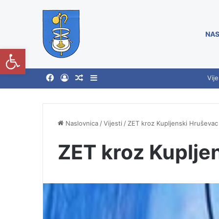
NAS
Open toolbar
Vije
Naslovnica
/
Vijesti
/
ZET kroz Kupljenski Hruševac
ZET kroz Kuplje