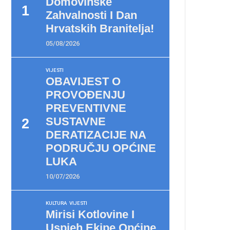
Domovinske
Zahvalnosti I Dan
Hrvatskih Branitelja!
05/08/2026
VIJESTI
OBAVIJEST O
PROVOĐENJU
PREVENTIVNE
SUSTAVNE
DERATIZACIJE NA
PODRUČJU OPĆINE
LUKA
10/07/2026
KULTURA
VIJESTI
Mirisi Kotlovine I
Uspjeh Ekipe Općine