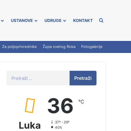
USTANOVE
UDRUGE
KONTAKT
Za poljoprivrednike
Župa svetog Roka
Fotogalerije
Pretraži
36
℃
Luka
37º - 29º
40%