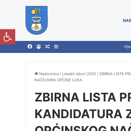
NAS
Open toolbar
Vije
Naslovnica
/
Lokalni izbori 2025
/
ZBIRNA LISTA P
NAČELNIKA OPĆINE LUKA
ZBIRNA LISTA 
KANDIDATURA Z
OPĆINSKOG NA