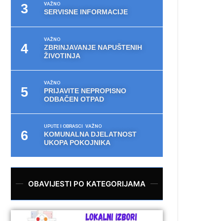
VAŽNO
SERVISNE INFORMACIJE
VAŽNO
ZBRINJAVANJE NAPUŠTENIH
ŽIVOTINJA
VAŽNO
PRIJAVITE NEPROPISNO
ODBAČEN OTPAD
UPUTE I OBRASCI
VAŽNO
KOMUNALNA DJELATNOST
UKOPA POKOJNIKA
OBAVIJESTI PO KATEGORIJAMA