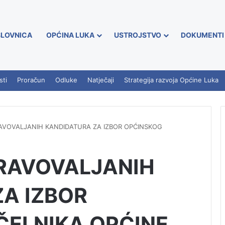
LOVNICA
OPĆINA LUKA
USTROJSTVO
DOKUMENTI
sti
Proračun
Odluke
Natječaji
Strategija razvoja Općine Luka
RAVOVALJANIH KANDIDATURA ZA IZBOR OPĆINSKOG
PRAVOVALJANIH
A IZBOR
ČELNIKA OPĆINE