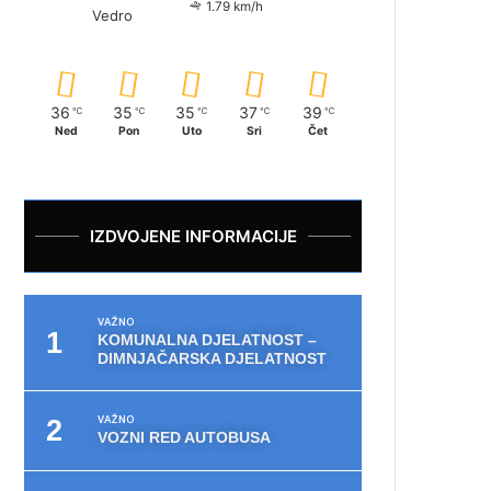
1.79 km/h
Vedro
36
35
35
37
39
℃
℃
℃
℃
℃
Ned
Pon
Uto
Sri
Čet
IZDVOJENE INFORMACIJE
VAŽNO
KOMUNALNA DJELATNOST –
DIMNJAČARSKA DJELATNOST
VAŽNO
VOZNI RED AUTOBUSA