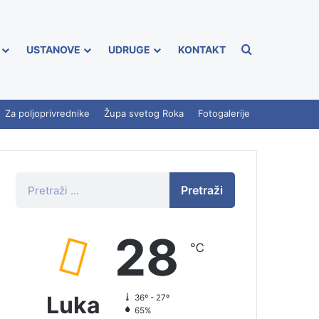
USTANOVE
UDRUGE
KONTAKT
Za poljoprivrednike
Župa svetog Roka
Fotogalerije
Pretraži
28
℃
Luka
36º - 27º
65%