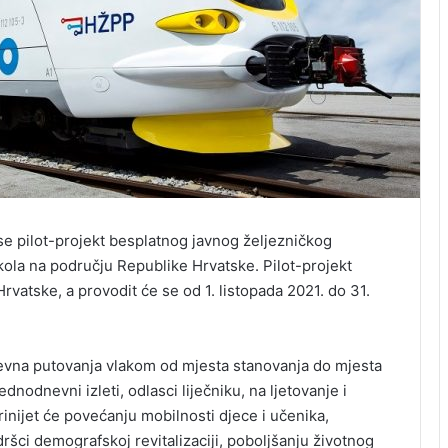
se pilot-projekt besplatnog javnog željezničkog
škola na području Republike Hrvatske. Pilot-projekt
atske, a provodit će se od 1. listopada 2021. do 31.
vna putovanja vlakom od mjesta stanovanja do mjesta
nodnevni izleti, odlasci liječniku, na ljetovanje i
rinijet će povećanju mobilnosti djece i učenika,
dršci demografskoj revitalizaciji, poboljšanju životnog