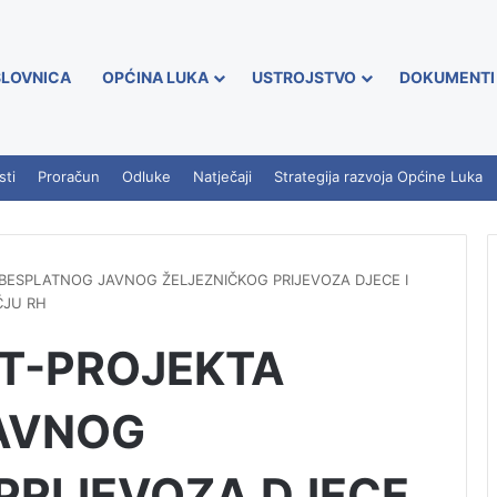
LOVNICA
OPĆINA LUKA
USTROJSTVO
DOKUMENTI
sti
Proračun
Odluke
Natječaji
Strategija razvoja Općine Luka
BESPLATNOG JAVNOG ŽELJEZNIČKOG PRIJEVOZA DJECE I
ČJU RH
OT-PROJEKTA
AVNOG
PRIJEVOZA DJECE