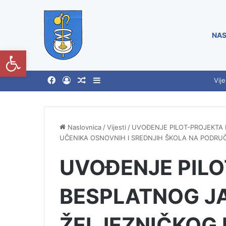
NAS
Open toolbar
Vije
Naslovnica
/
Vijesti
/
UVOĐENJE PILOT-PROJEKTA 
UČENIKA OSNOVNIH I SREDNJIH ŠKOLA NA PODRU
UVOĐENJE PIL
BESPLATNOG J
ŽELJEZNIČKOG 