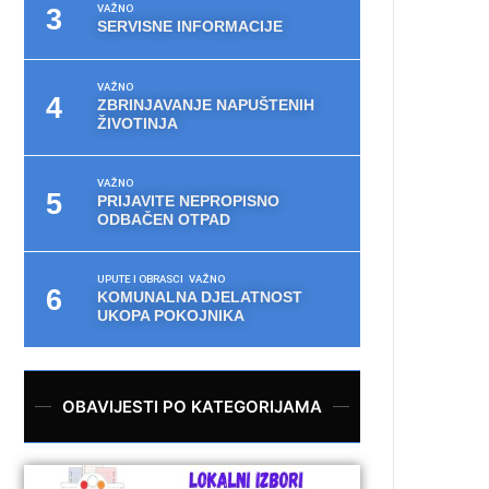
VAŽNO
SERVISNE INFORMACIJE
VAŽNO
ZBRINJAVANJE NAPUŠTENIH
ŽIVOTINJA
VAŽNO
PRIJAVITE NEPROPISNO
ODBAČEN OTPAD
UPUTE I OBRASCI
VAŽNO
KOMUNALNA DJELATNOST
UKOPA POKOJNIKA
OBAVIJESTI PO KATEGORIJAMA