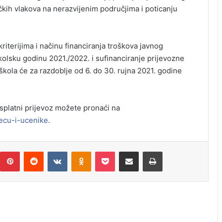
čkih vlakova na nerazvijenim područjima i poticanju
iterijima i načinu financiranja troškova javnog
kolsku godinu 2021./2022. i sufinanciranje prijevozne
škola će za razdoblje od 6. do 30. rujna 2021. godine
besplatni prijevoz možete pronaći na
ecu-i-ucenike
.