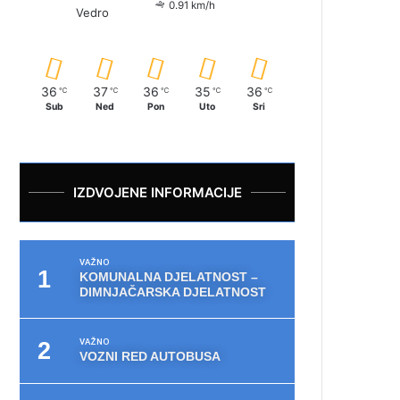
0.91 km/h
Vedro
36
37
36
35
36
℃
℃
℃
℃
℃
Sub
Ned
Pon
Uto
Sri
IZDVOJENE INFORMACIJE
VAŽNO
KOMUNALNA DJELATNOST –
DIMNJAČARSKA DJELATNOST
VAŽNO
VOZNI RED AUTOBUSA