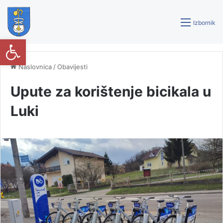
Izbornik
Open toolbar
Naslovnica
/
Obavijesti
Upute za korištenje bicikala u
Luki