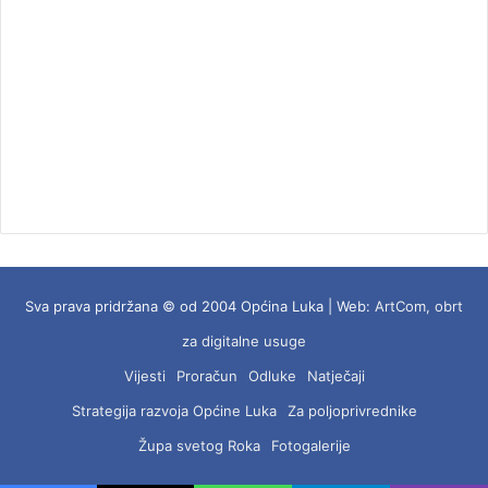
Sva prava pridržana © od 2004 Općina Luka | Web:
ArtCom, obrt
za digitalne usuge
Vijesti
Proračun
Odluke
Natječaji
Strategija razvoja Općine Luka
Za poljoprivrednike
Župa svetog Roka
Fotogalerije