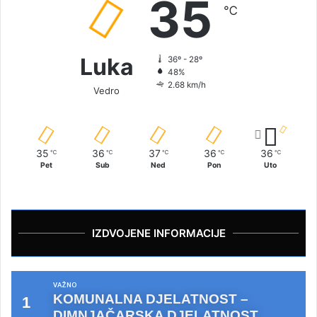
35
℃
Luka
36º - 28º
48%
2.68 km/h
Vedro
35
36
37
36
36
℃
℃
℃
℃
℃
Pet
Sub
Ned
Pon
Uto
IZDVOJENE INFORMACIJE
VAŽNO
KOMUNALNA DJELATNOST –
DIMNJAČARSKA DJELATNOST