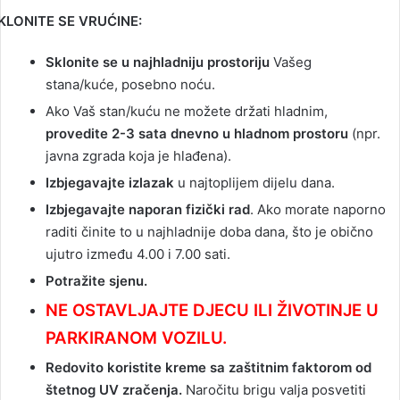
KLONITE SE VRUĆINE:
Sklonite se u najhladniju prostoriju
Vašeg
stana/kuće, posebno noću.
Ako Vaš stan/kuću ne možete držati hladnim,
provedite 2-3 sata dnevno u hladnom prostoru
(npr.
javna zgrada koja je hlađena).
Izbjegavajte izlazak
u najtoplijem dijelu dana.
Izbjegavajte naporan fizički rad
. Ako morate naporno
raditi činite to u najhladnije doba dana, što je obično
ujutro između 4.00 i 7.00 sati.
Potražite sjenu.
NE OSTAVLJAJTE DJECU ILI ŽIVOTINJE U
PARKIRANOM VOZILU.
Redovito koristite kreme sa zaštitnim faktorom od
štetnog UV zračenja.
Naročitu brigu valja posvetiti