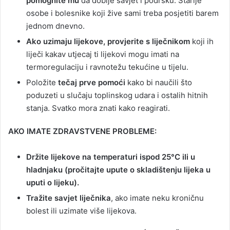
pomognite mu
da dobije savjet i podršku. Starije
osobe i bolesnike koji žive sami treba posjetiti barem
jednom dnevno.
Ako uzimaju lijekove, provjerite s liječnikom
koji ih
liječi kakav utjecaj ti lijekovi mogu imati na
termoregulaciju i ravnotežu tekućine u tijelu.
Položite
tečaj prve pomoći
kako bi naučili što
poduzeti u slučaju toplinskog udara i ostalih hitnih
stanja. Svatko mora znati kako reagirati.
AKO IMATE ZDRAVSTVENE PROBLEME:
Držite lijekove na temperaturi ispod 25°C ili u
hladnjaku (pročitajte upute o skladištenju lijeka u
uputi o lijeku).
Tražite savjet liječnika
, ako imate neku kroničnu
bolest ili uzimate više lijekova.