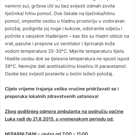
nemirni su), grčeve i/ili su bez svijesti odmah zovite
liječnika/ hitnu pomoć. Dok čekate na liječnika/hitnu
pomoć, smjestite osobu u hladnu prostoriju u vodoravan
položaj, podignite joj noge i kukove, odstranite odjeću i
počnite s vanjskim hlađenjem – kao što su hladni oblozi na
vrat, pazuhe i prepone uz ventilator i špricanje kože
vodom temperature 25-30°C. Mjerite temperaturu tijela.
Hladite osobu dok se tjelesna temperatura ne spusti ispod
38°C. Nemojte dati acetilsalicilnu kiselinu ili paracetamol.
Osobe bez svijesti postavite u bočni ležeći položaj.
Cijelo vrijeme trajanja velike vrućine pridržavati se i
preporuka lokalnih zdravstvenih ustanova!
Zbog godišnjeg odmora ambulanta na području općine
Luka radi do 21.8.2015. u vremenskom periodu od:
NEPARNI DANI – ujutro od 7:00 – 11:00