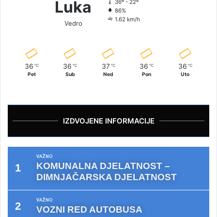
Luka
36º - 22º
86%
1.62 km/h
Vedro
36
36
37
36
36
℃
℃
℃
℃
℃
Pet
Sub
Ned
Pon
Uto
IZDVOJENE INFORMACIJE
VAŽNO
KOMUNALNA DJELATNOST –
DIMNJAČARSKA DJELATNOST
VAŽNO
VOZNI RED AUTOBUSA