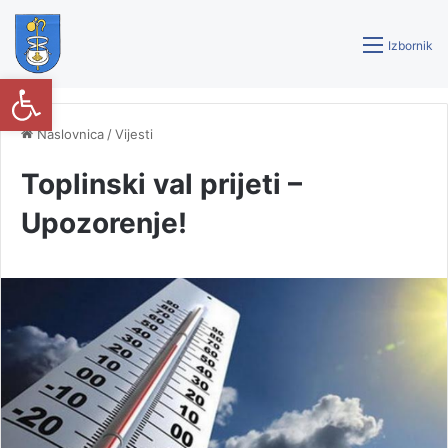
Izbornik
Open toolbar
Naslovnica
/
Vijesti
Toplinski val prijeti –
Upozorenje!