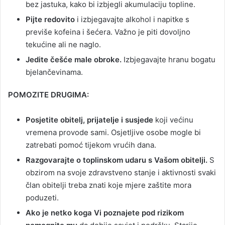
bez jastuka, kako bi izbjegli akumulaciju topline.
Pijte redovito
i izbjegavajte alkohol i napitke s
previše kofeina i šećera. Važno je piti dovoljno
tekućine ali ne naglo.
Jedite češće male obroke.
Izbjegavajte hranu bogatu
bjelančevinama.
POMOZITE DRUGIMA:
Posjetite obitelj, prijatelje i susjede
koji većinu
vremena provode sami. Osjetljive osobe mogle bi
zatrebati pomoć tijekom vrućih dana.
Razgovarajte o toplinskom udaru s Vašom obitelji.
S
obzirom na svoje zdravstveno stanje i aktivnosti svaki
član obitelji treba znati koje mjere zaštite mora
poduzeti.
Ako je netko koga Vi poznajete pod rizikom