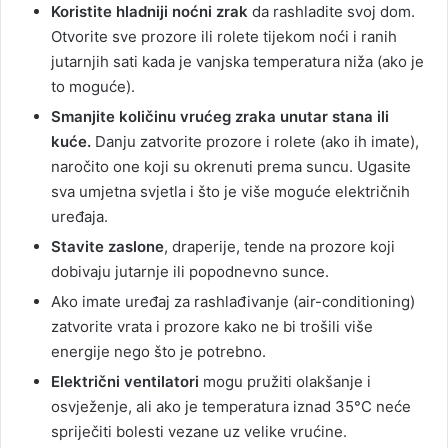
Koristite hladniji noćni zrak
da rashladite svoj dom.
Otvorite sve prozore ili rolete tijekom noći i ranih
jutarnjih sati kada je vanjska temperatura niža (ako je
to moguće).
Smanjite količinu vrućeg zraka unutar stana ili
kuće.
Danju zatvorite prozore i rolete (ako ih imate),
naročito one koji su okrenuti prema suncu. Ugasite
sva umjetna svjetla i što je više moguće električnih
uređaja.
Stavite zaslone
, draperije, tende na prozore koji
dobivaju jutarnje ili popodnevno sunce.
Ako imate uređaj za rashlađivanje (air-conditioning)
zatvorite vrata i prozore kako ne bi trošili više
energije nego što je potrebno.
Električni ventilatori
mogu pružiti olakšanje i
osvježenje, ali ako je temperatura iznad 35°C neće
spriječiti bolesti vezane uz velike vrućine.