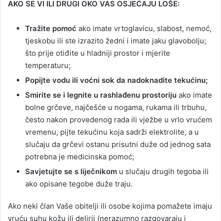
AKO SE VI ILI DRUGI OKO VAS OSJEĆAJU LOŠE:
Tražite pomoć
ako imate vrtoglavicu, slabost, nemoć,
tjeskobu ili ste izrazito žedni i imate jaku glavobolju;
što prije otiđite u hladniji prostor i mjerite
temperaturu;
Popijte vodu ili voćni sok da nadoknadite tekućinu;
Smirite se i legnite u rashlađenu prostoriju
ako imate
bolne grčeve, najčešće u nogama, rukama ili trbuhu,
često nakon provedenog rada ili vježbe u vrlo vrućem
vremenu, pijte tekućinu koja sadrži elektrolite, a u
slučaju da grčevi ostanu prisutni duže od jednog sata
potrebna je medicinska pomoć;
Savjetujte se s liječnikom
u slučaju drugih tegoba ili
ako opisane tegobe duže traju.
Ako neki član Vaše obitelji ili osobe kojima pomažete imaju
vruću suhu kožu ili delirij (nerazumno razgovaraju i