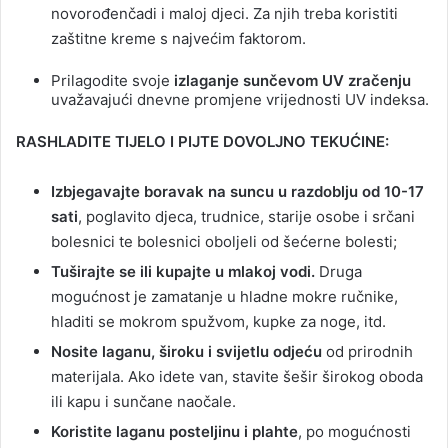
novorođenčadi i maloj djeci. Za njih treba koristiti
zaštitne kreme s najvećim faktorom.
Prilagodite svoje
izlaganje sunčevom UV zračenju
uvažavajući dnevne promjene vrijednosti UV indeksa.
RASHLADITE TIJELO I PIJTE DOVOLJNO TEKUĆINE:
Izbjegavajte boravak na suncu u razdoblju od 10-17
sati
, poglavito djeca, trudnice, starije osobe i srčani
bolesnici te bolesnici oboljeli od šećerne bolesti;
Tuširajte se ili kupajte u mlakoj vodi.
Druga
mogućnost je zamatanje u hladne mokre ručnike,
hladiti se mokrom spužvom, kupke za noge, itd.
Nosite laganu, široku i svijetlu odjeću
od prirodnih
materijala. Ako idete van, stavite šešir širokog oboda
ili kapu i sunčane naočale.
Koristite laganu posteljinu i plahte
, po mogućnosti