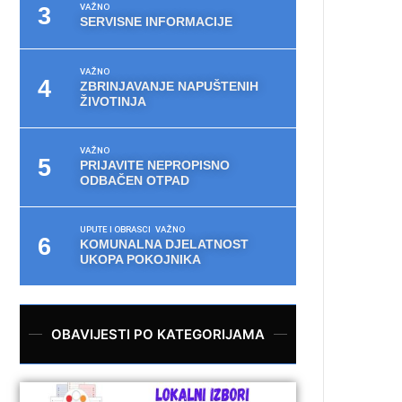
VAŽNO
SERVISNE INFORMACIJE
VAŽNO
ZBRINJAVANJE NAPUŠTENIH
ŽIVOTINJA
VAŽNO
PRIJAVITE NEPROPISNO
ODBAČEN OTPAD
UPUTE I OBRASCI
VAŽNO
KOMUNALNA DJELATNOST
UKOPA POKOJNIKA
OBAVIJESTI PO KATEGORIJAMA