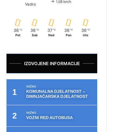
1.08 km/h
Vedro
36
36
37
36
36
℃
℃
℃
℃
℃
Pet
Sub
Ned
Pon
Uto
IZDVOJENE INFORMACIJE
VAŽNO
KOMUNALNA DJELATNOST –
DIMNJAČARSKA DJELATNOST
VAŽNO
VOZNI RED AUTOBUSA