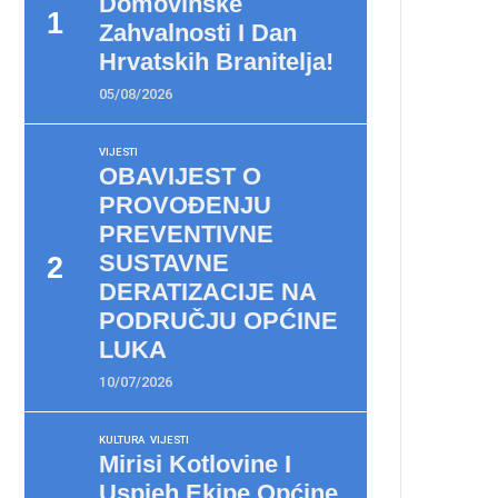
Domovinske
Zahvalnosti I Dan
Hrvatskih Branitelja!
05/08/2026
VIJESTI
OBAVIJEST O
PROVOĐENJU
PREVENTIVNE
SUSTAVNE
DERATIZACIJE NA
PODRUČJU OPĆINE
LUKA
10/07/2026
KULTURA
VIJESTI
Mirisi Kotlovine I
Uspjeh Ekipe Općine