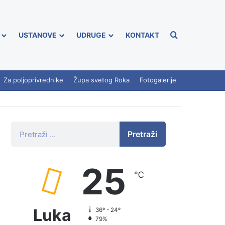
USTANOVE
UDRUGE
KONTAKT
Za poljoprivrednike
Župa svetog Roka
Fotogalerije
Pretraži
25
℃
Luka
36º - 24º
79%