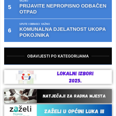
VAŽNO
PRIJAVITE NEPROPISNO ODBAČEN
OTPAD
UPUTE I OBRASCI
VAŽNO
KOMUNALNA DJELATNOST UKOPA
POKOJNIKA
OBAVIJESTI PO KATEGORIJAMA