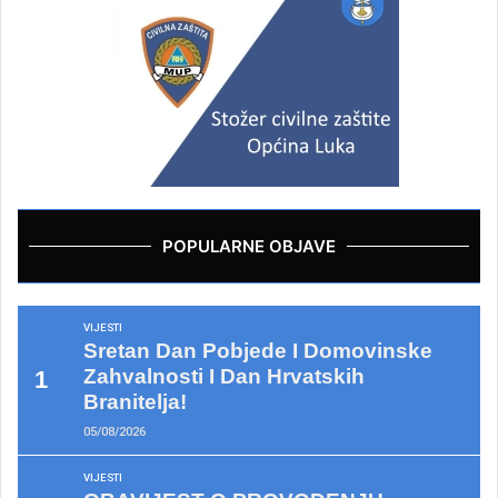
POPULARNE OBJAVE
VIJESTI
Sretan Dan Pobjede I Domovinske
Zahvalnosti I Dan Hrvatskih
Branitelja!
05/08/2026
VIJESTI