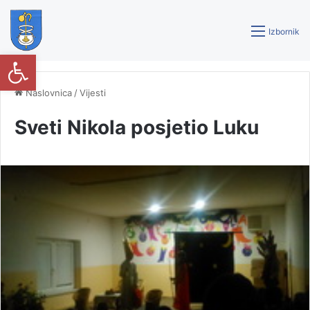
Izbornik
Open toolbar
Naslovnica
/
Vijesti
Sveti Nikola posjetio Luku