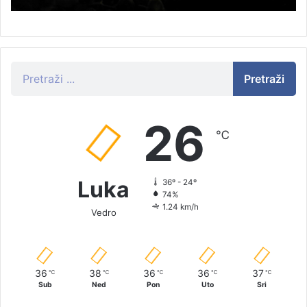
Pretraži
26
℃
Luka
36º - 24º
74%
1.24 km/h
Vedro
36
38
36
36
37
℃
℃
℃
℃
℃
Sub
Ned
Pon
Uto
Sri