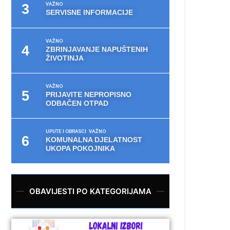
VAŽNO
SERVISNE INFORMACIJE
VAŽNO
ZBRINJAVANJE NAPUŠTENIH
ŽIVOTINJA
VAŽNO
PRIJAVITE NEPROPISNO
ODBAČEN OTPAD
UPUTE I OBRASCI
VAŽNO
KOMUNALNA DJELATNOST
UKOPA POKOJNIKA
OBAVIJESTI PO KATEGORIJAMA