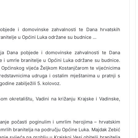
objede i domovinske zahvalnosti te Dana hrvatskih
ranitelje u Općini Luka održane su budnice …
nja Dana pobjede i domovinske zahvalnosti te Dana
e i umrle branitelje u Općini Luka održane su budnice.
 Općinskog vijeća Željkom Kostanjčarom te vijećnicima
dstavnicima udruga i ostalim mještanima u pratnji s
dine zabilježili 5. kolovoz.
 okretalištu, Vadini na križanju Krajske i Vadinske,
anje počasti poginulim i umrlim herojima – hrvatskim
 umrlih branitelja na području Općine Luka. Majdak Zebić
e svijeća na groblju u Krajskoj Vesi obitelji branitelja