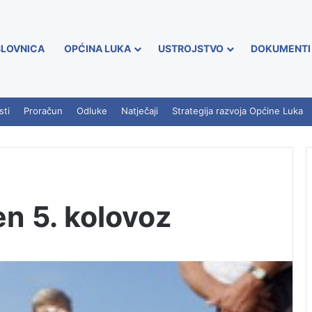
LOVNICA
OPĆINA LUKA
USTROJSTVO
DOKUMENTI
sti
Proračun
Odluke
Natječaji
Strategija razvoja Općine Luka
n 5. kolovoz