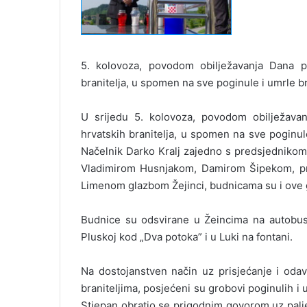
5. kolovoza, povodom obilježavanja Dana p
branitelja, u spomen na sve poginule i umrle b
U srijedu 5. kolovoza, povodom obilježava
hrvatskih branitelja, u spomen na sve poginul
Načelnik Darko Kralj zajedno s predsjednikom
Vladimirom Husnjakom, Damirom Šipekom, pre
Limenom glazbom Žejinci, budnicama su i ove go
Budnice su odsvirane u Žeincima na autobusom
Pluskoj kod „Dva potoka” i u Luki na fontani.
Na dostojanstven način uz prisjećanje i odav
braniteljima, posjećeni su grobovi poginulih i
Stjepan obratio se prigodnim govorom uz paljenj