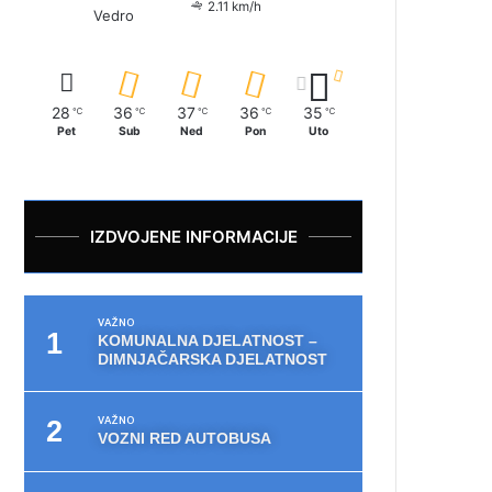
2.11 km/h
Vedro
28
36
37
36
35
℃
℃
℃
℃
℃
Pet
Sub
Ned
Pon
Uto
IZDVOJENE INFORMACIJE
VAŽNO
KOMUNALNA DJELATNOST –
DIMNJAČARSKA DJELATNOST
VAŽNO
VOZNI RED AUTOBUSA