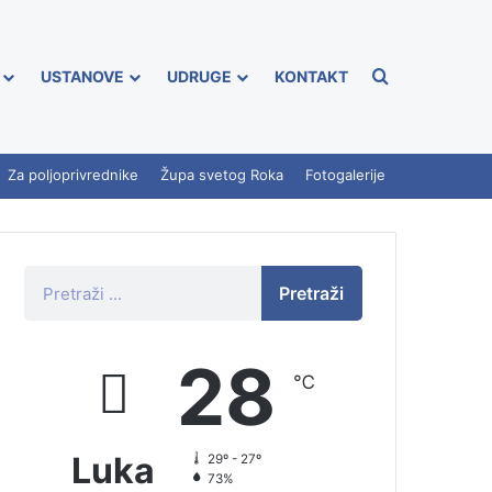
USTANOVE
UDRUGE
KONTAKT
Za poljoprivrednike
Župa svetog Roka
Fotogalerije
Pretraži
28
℃
Luka
29º - 27º
73%