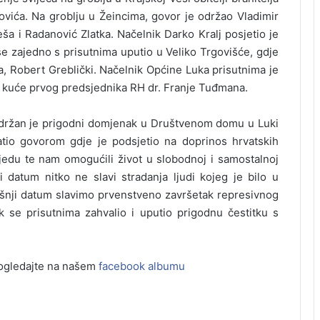
ića. Na groblju u Žeincima, govor je održao Vladimir
ša i Radanović Zlatka. Načelnik Darko Kralj posjetio je
se zajedno s prisutnima uputio u Veliko Trgovišće, gdje
a, Robert Greblički. Načelnik Općine Luka prisutnima je
kod kuće prvog predsjednika RH dr. Franje Tuđmana.
održan je prigodni domjenak u Društvenom domu u Luki
atio govorom gdje je podsjetio na doprinos hrvatskih
objedu te nam omogućili život u slobodnoj i samostalnoj
 datum nitko ne slavi stradanja ljudi kojeg je bilo u
našnji datum slavimo prvenstveno završetak represivnog
k se prisutnima zahvalio i uputio prigodnu čestitku s
 pogledajte na našem
facebook albumu