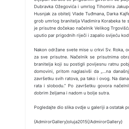
Dubravka Ožegovića i umrlog Tihomira Jakupov
Husnjak za obitelj Vlade Tuđmana, Darka Kajfe
grob umrlog branitelja Vladimira Korabeka te 
je prisutne dočekao načelnik Velikog Trgovišć
uputio par prigodnih riječi i zapalio svijeću 
Nakon održane svete mise u crkvi Sv. Roka, 
za sve prisutne. Načelnik se prisutnima obr
branitelja koji su postigli povijesnu ratnu p
domovini, pritom naglasivši da „…na današnji
završetku svih ratova, pa tako i ovog. Na da
rata i slobodu.” Po završetku govora načelni
dobrim željama i nadom u bolje sutra.
Pogledajte dio slika ovdje u galeriji a ostatak
{AdmirorGallery}oluja2015{/AdmirorGallery}