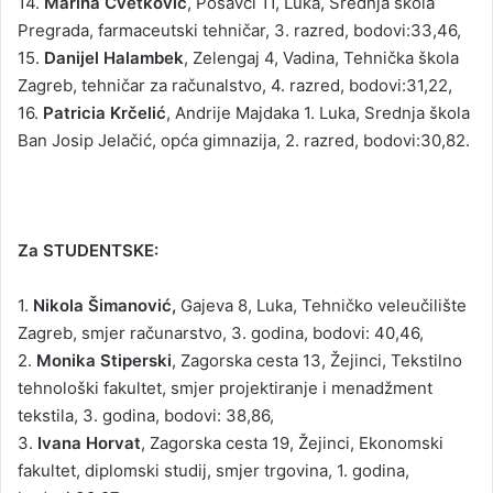
14.
Marina Cvetković
, Posavci 11, Luka, Srednja škola
Pregrada, farmaceutski tehničar, 3. razred, bodovi:33,46,
15.
Danijel Halambek
, Zelengaj 4, Vadina, Tehnička škola
Zagreb, tehničar za računalstvo, 4. razred, bodovi:31,22,
16.
Patricia Krčelić
, Andrije Majdaka 1. Luka, Srednja škola
Ban Josip Jelačić, opća gimnazija, 2. razred, bodovi:30,82.
Za STUDENTSKE:
1.
Nikola Šimanović,
Gajeva 8, Luka, Tehničko veleučilište
Zagreb, smjer računarstvo, 3. godina, bodovi: 40,46,
2.
Monika Stiperski
, Zagorska cesta 13, Žejinci, Tekstilno
tehnološki fakultet, smjer projektiranje i menadžment
tekstila, 3. godina, bodovi: 38,86,
3.
Ivana Horvat
, Zagorska cesta 19, Žejinci, Ekonomski
fakultet, diplomski studij, smjer trgovina, 1. godina,