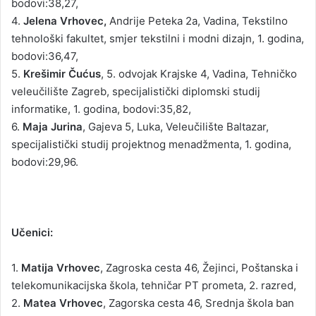
bodovi:38,27,
4.
Jelena Vrhovec,
Andrije Peteka 2a, Vadina, Tekstilno
tehnološki fakultet, smjer tekstilni i modni dizajn, 1. godina,
bodovi:36,47,
5.
Krešimir Čućus
, 5. odvojak Krajske 4, Vadina, Tehničko
veleučilište Zagreb, specijalistički diplomski studij
informatike, 1. godina, bodovi:35,82,
6.
Maja Jurina
, Gajeva 5, Luka, Veleučilište Baltazar,
specijalistički studij projektnog menadžmenta, 1. godina,
bodovi:29,96.
Učenici:
1.
Matija Vrhovec
, Zagroska cesta 46, Žejinci, Poštanska i
telekomunikacijska škola, tehničar PT prometa, 2. razred,
2.
Matea Vrhovec
, Zagorska cesta 46, Srednja škola ban