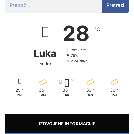
Pretraži
28
℃
Luka
29º - 27º
75%
2.24 km/h
Vedro
29
36
38
39
39
℃
℃
℃
℃
℃
Pon
Uto
Sri
Čet
Pet
IZDVOJENE INFORMACIJE