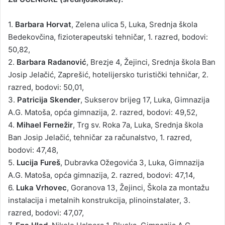
1.
Barbara Horvat
, Zelena ulica 5, Luka, Srednja škola
Bedekovčina, fizioterapeutski tehničar, 1. razred, bodovi:
50,82,
2.
Barbara Radanović
, Brezje 4, Žejinci, Srednja škola Ban
Josip Jelačić, Zaprešić, hotelijersko turistički tehničar, 2.
razred, bodovi: 50,01,
3.
Patricija Skender
, Sukserov brijeg 17, Luka, Gimnazija
A.G. Matoša, opća gimnazija, 2. razred, bodovi: 49,52,
4.
Mihael Fernežir
, Trg sv. Roka 7a, Luka, Srednja škola
Ban Josip Jelačić, tehničar za računalstvo, 1. razred,
bodovi: 47,48,
5.
Lucija Fureš
, Dubravka Ožegovića 3, Luka, Gimnazija
A.G. Matoša, opća gimnazija, 2. razred, bodovi: 47,14,
6.
Luka Vrhovec
, Goranova 13, Žejinci, Škola za montažu
instalacija i metalnih konstrukcija, plinoinstalater, 3.
razred, bodovi: 47,07,