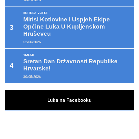
10/07/2026
KULTURA
VIJESTI
Mirisi Kotlovine I Uspjeh Ekipe
Općine Luka U Kupljenskom
Hruševcu
02/06/2026
VIJESTI
Sretan Dan Državnosti Republike
Hrvatske!
30/05/2026
Luka na Facebooku