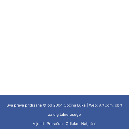
Sva prava pridržana © od 2004 Općina Luka | Web:
ArtCom, obrt
za digitalne usuge
Vijesti
Proračun
Odluke
Natječaji