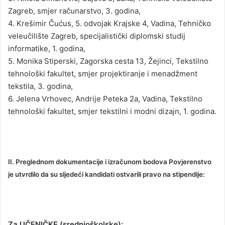
Zagreb, smjer računarstvo, 3. godina,
4. Krešimir Čućus, 5. odvojak Krajske 4, Vadina, Tehničko
veleučilište Zagreb, specijalistički diplomski studij
informatike, 1. godina,
5. Monika Stiperski, Zagorska cesta 13, Žejinci, Tekstilno
tehnološki fakultet, smjer projektiranje i menadžment
tekstila, 3. godina,
6. Jelena Vrhovec, Andrije Peteka 2a, Vadina, Tekstilno
tehnološki fakultet, smjer tekstilni i modni dizajn, 1. godina.
II. Preglednom dokumentacije i izračunom bodova Povjerenstvo
je utvrdilo da su sljedeći kandidati ostvarili pravo na stipendije:
Za UČENIČKE (srednjoškolske):