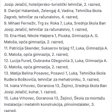
Josip Jelačić, hotelijersko-turistički tehničar, 2. razred,
8. Danijel Halambek, Zelengaj 4, Vadina, Tehnička škola
Zagreb, tehničar za računalstvo, 4. razred,
9. Mihael Fernežir, Trg sv. Roka 7, Luka, Srednja škola Ban
Josip Jelačić, tehničar za računalstvo, 1. razred,
10. Ena Hlad, Nikole Halpera 1, Pluska, Gimnazija A. G.
Matoša, opća gimnazija, 2. razred,
11. Patricija Skender, Sukserov brijeg 17, Luka, Gimnazija A.
G. Matoša, opća gimnazija, 2. razred,
12. Lucija Fureš, Dubravka Ožegovića 3, Luka, Gimnazija A.
G. Matoša, opća gimnazija, 2. razred,
13. Matija Belina Posavec, Posavci 1, Luka, Tehnička škola
Ruđera Boškovića, tehničar za mehatroniku, 3. razred,
14. Ivana Vrhovec, Goranova 13, Žejinci, Srednja škola Ban
Josip Jelačić, kuhar, 1. razred,
15. Luka Vrhovec, Goranova 13, Žejinci, Škola za montažu
instalacija i metalnih konstrukcija, plinoinstalater, 3.
razred,