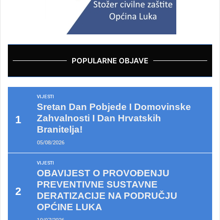
POPULARNE OBJAVE
VIJESTI
Sretan Dan Pobjede I Domovinske
Zahvalnosti I Dan Hrvatskih
Branitelja!
05/08/2026
VIJESTI
OBAVIJEST O PROVOĐENJU
PREVENTIVNE SUSTAVNE
DERATIZACIJE NA PODRUČJU
OPĆINE LUKA