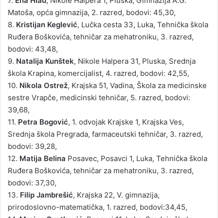
7.
Ena Hlad
, Nikole Halpera 1, Pluska, Gimnazija A.G.
Matoša, opća gimnazija, 2. razred, bodovi: 45,30,
8.
Kristijan Keglević
, Lučka cesta 33, Luka, Tehnička škola
Ruđera Boškovića, tehničar za mehatroniku, 3. razred,
bodovi: 43,48,
9.
Natalija Kunštek
, Nikole Halpera 31, Pluska, Srednja
škola Krapina, komercijalist, 4. razred, bodovi: 42,55,
10.
Nikola Ostrež
, Krajska 51, Vadina, Škola za medicinske
sestre Vrapče, medicinski tehničar, 5. razred, bodovi:
39,68,
11.
Petra Bogović
, 1. odvojak Krajske 1, Krajska Ves,
Srednja škola Pregrada, farmaceutski tehničar, 3. razred,
bodovi: 39,28,
12.
Matija Belina
Posavec, Posavci 1, Luka, Tehnička škola
Ruđera Boškovića, tehničar za mehatroniku, 3. razred,
bodovi: 37,30,
13.
Filip Jambrešić
, Krajska 22, V. gimnazija,
prirodoslovno-matematička, 1. razred, bodovi:34,45,