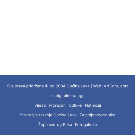
Sva prava pridržana © od 2004 Općina Luka | Web:
ArtCom, obrt
za digitalne usuge
Vijesti
Proračun
Odluke
Natječaji
Strategija razvoja Općine Luka
Za poljoprivrednike
Župa svetog Roka
Fotogalerije