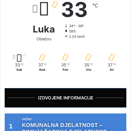
33
℃
Luka
34º - 28º
58%
2.24 km/h
Oblačno
33
37
35
35
37
℃
℃
℃
℃
℃
Sub
Ned
Pon
Uto
Sri
IZDVOJENE INFORMACIJE
VAŽNO
KOMUNALNA DJELATNOST –