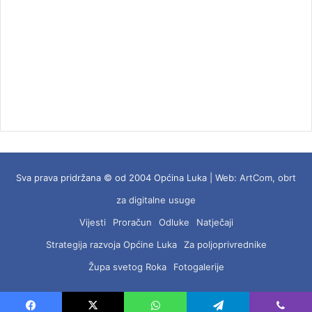
Sva prava pridržana © od 2004 Općina Luka | Web:
ArtCom, obrt
za digitalne usuge
Vijesti
Proračun
Odluke
Natječaji
Strategija razvoja Općine Luka
Za poljoprivrednike
Župa svetog Roka
Fotogalerije