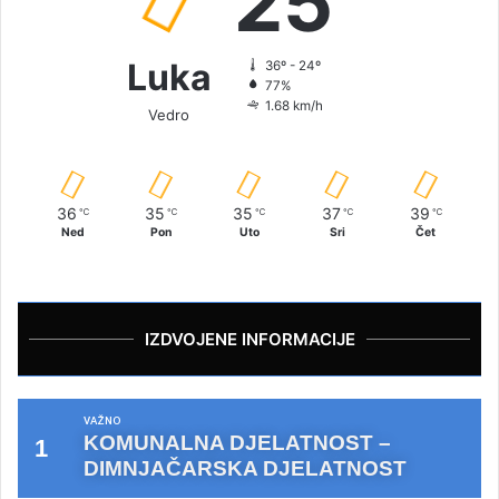
25
Luka
36º - 24º
77%
1.68 km/h
Vedro
36
35
35
37
39
℃
℃
℃
℃
℃
Ned
Pon
Uto
Sri
Čet
IZDVOJENE INFORMACIJE
VAŽNO
KOMUNALNA DJELATNOST –
DIMNJAČARSKA DJELATNOST