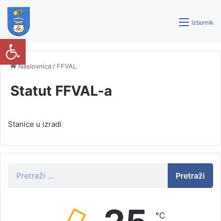
Izbornik
Open toolbar
Naslovnica
/
FFVAL
Statut FFVAL-a
Stanice u izradi
Pretraži
℃