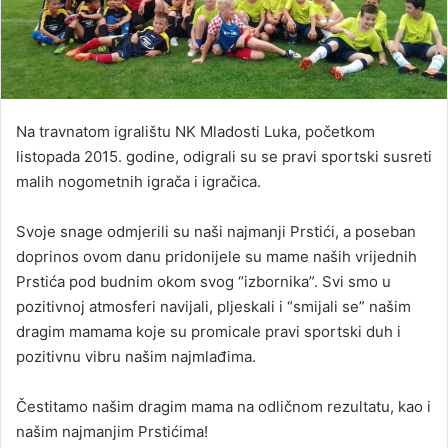
Na travnatom igralištu NK Mladosti Luka, početkom
listopada 2015. godine, odigrali su se pravi sportski susreti
malih nogometnih igrača i igračica.
Svoje snage odmjerili su naši najmanji Prstići, a poseban
doprinos ovom danu pridonijele su mame naših vrijednih
Prstića pod budnim okom svog “izbornika”. Svi smo u
pozitivnoj atmosferi navijali, pljeskali i “smijali se” našim
dragim mamama koje su promicale pravi sportski duh i
pozitivnu vibru našim najmlađima.
Čestitamo našim dragim mama na odličnom rezultatu, kao i
našim najmanjim Prstićima!