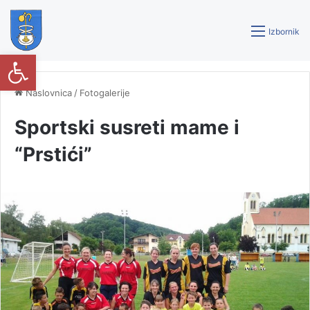
Izbornik
Open toolbar
Naslovnica
/
Fotogalerije
Sportski susreti mame i
“Prstići”