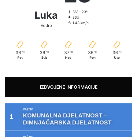
Luka
36º - 23º
86%
1.48 km/h
Vedro
36
36
37
36
36
℃
℃
℃
℃
℃
Pet
Sub
Ned
Pon
Uto
IZDVOJENE INFORMACIJE
VAŽNO
KOMUNALNA DJELATNOST –
DIMNJAČARSKA DJELATNOST
VAŽNO