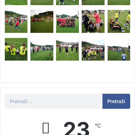
Pretraži
23
℃