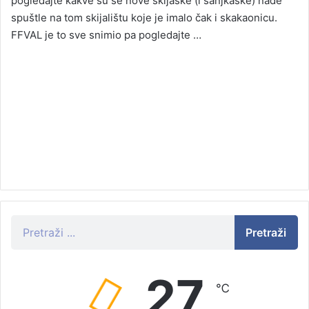
pogledajte kakve su se nove skijaške (i sanjkaške) nade
spuštle na tom skijalištu koje je imalo čak i skakaonicu.
FFVAL je to sve snimio pa pogledajte …
Pretraži
27
℃