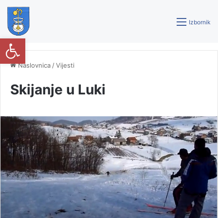
Izbornik
Open toolbar
Naslovnica
/
Vijesti
Skijanje u Luki