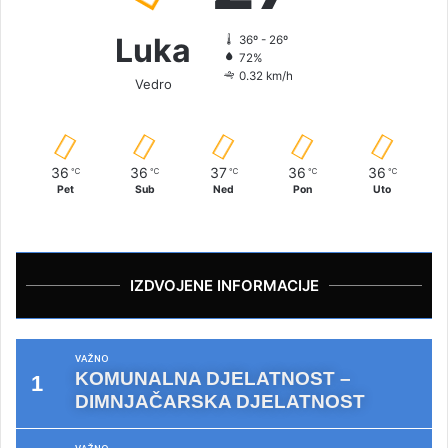
Luka
36º - 26º
72%
0.32 km/h
Vedro
36
36
37
36
36
℃
℃
℃
℃
℃
Pet
Sub
Ned
Pon
Uto
IZDVOJENE INFORMACIJE
VAŽNO
KOMUNALNA DJELATNOST –
DIMNJAČARSKA DJELATNOST