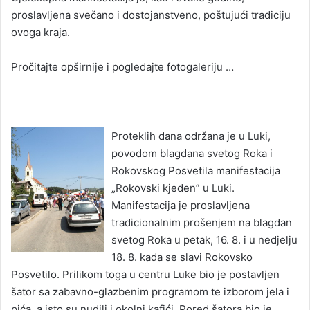
proslavljena svečano i dostojanstveno, poštujući tradiciju
ovoga kraja.
Pročitajte opširnije i pogledajte fotogaleriju …
Proteklih dana održana je u Luki,
povodom blagdana svetog Roka i
Rokovskog Posvetila manifestacija
„Rokovski kjeden” u Luki.
Manifestacija je proslavljena
tradicionalnim prošenjem na blagdan
svetog Roka u petak, 16. 8. i u nedjelju
18. 8. kada se slavi Rokovsko
Posvetilo. Prilikom toga u centru Luke bio je postavljen
šator sa zabavno-glazbenim programom te izborom jela i
pića, a isto su nudili i okolni kafići. Pored šatora bio je