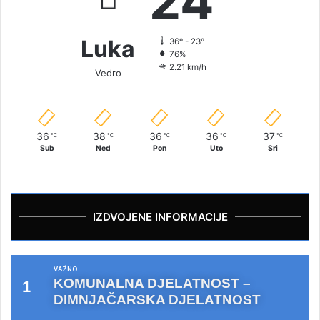
24
Luka
36º - 23º
76%
2.21 km/h
Vedro
36
38
36
36
37
℃
℃
℃
℃
℃
Sub
Ned
Pon
Uto
Sri
IZDVOJENE INFORMACIJE
VAŽNO
KOMUNALNA DJELATNOST –
DIMNJAČARSKA DJELATNOST