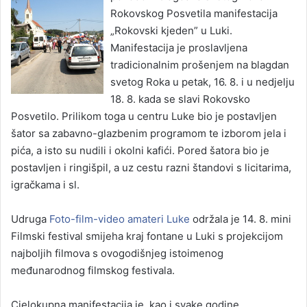
Rokovskog Posvetila manifestacija
„Rokovski kjeden” u Luki.
Manifestacija je proslavljena
tradicionalnim prošenjem na blagdan
svetog Roka u petak, 16. 8. i u nedjelju
18. 8. kada se slavi Rokovsko
Posvetilo. Prilikom toga u centru Luke bio je postavljen
šator sa zabavno-glazbenim programom te izborom jela i
pića, a isto su nudili i okolni kafići. Pored šatora bio je
postavljen i ringišpil, a uz cestu razni štandovi s licitarima,
igračkama i sl.
Udruga
Foto-film-video amateri Luke
održala je 14. 8. mini
Filmski festival smijeha kraj fontane u Luki s projekcijom
najboljih filmova s ovogodišnjeg istoimenog
međunarodnog filmskog festivala.
Cjelokupna manifestacija je, kao i svake godine,