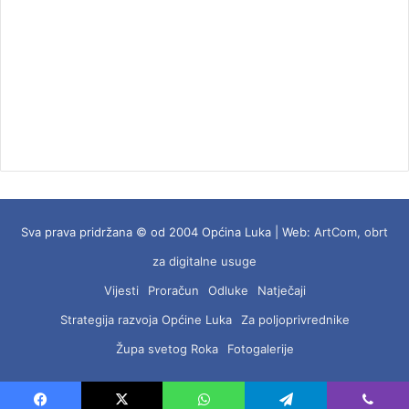
Sva prava pridržana © od 2004 Općina Luka | Web:
ArtCom, obrt
za digitalne usuge
Vijesti
Proračun
Odluke
Natječaji
Strategija razvoja Općine Luka
Za poljoprivrednike
Župa svetog Roka
Fotogalerije