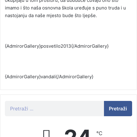
okupljaju u tom prostoru, da ubuduće čuvaju ono što
imamo i što naša osnovna škola uređuje s puno truda i u
nastojanju da naše mjesto bude što ljepše.
{AdmirorGallery}posvetilo2013{/AdmirorGallery}
{AdmirorGallery}vandali{/AdmirorGallery}
Pretraži
℃