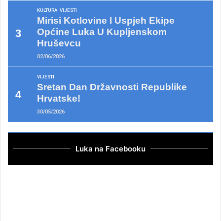
KULTURA
VIJESTI
Mirisi Kotlovine I Uspjeh Ekipe
Općine Luka U Kupljenskom
Hruševcu
02/06/2026
VIJESTI
Sretan Dan Državnosti Republike
Hrvatske!
30/05/2026
Luka na Facebooku