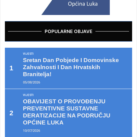
POPULARNE OBJAVE
VIJESTI
Sretan Dan Pobjede I Domovinske
Zahvalnosti I Dan Hrvatskih
Branitelja!
05/08/2026
VIJESTI
OBAVIJEST O PROVOĐENJU
PREVENTIVNE SUSTAVNE
DERATIZACIJE NA PODRUČJU
OPĆINE LUKA
10/07/2026