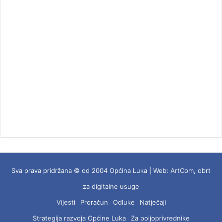
Sva prava pridržana © od 2004 Općina Luka | Web:
ArtCom, obrt
za digitalne usuge
Vijesti
Proračun
Odluke
Natječaji
Strategija razvoja Općine Luka
Za poljoprivrednike