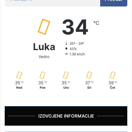
34
℃
Luka
35º - 29º
45%
1.36 km/h
Vedro
35
35
35
37
39
℃
℃
℃
℃
℃
Ned
Pon
Uto
Sri
Čet
IZDVOJENE INFORMACIJE