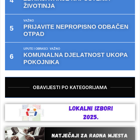
ŽIVOTINJA
VAŽNO
PRIJAVITE NEPROPISNO ODBAČEN
OTPAD
UPUTE I OBRASCI
VAŽNO
KOMUNALNA DJELATNOST UKOPA
POKOJNIKA
OBAVIJESTI PO KATEGORIJAMA