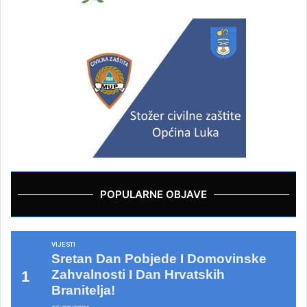
POPULARNE OBJAVE
VIJESTI
Sretan Dan Pobjede I Domovinske
Zahvalnosti I Dan Hrvatskih
Branitelja!