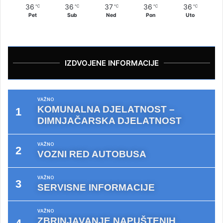
36
36
37
36
36
℃
℃
℃
℃
℃
Pet
Sub
Ned
Pon
Uto
IZDVOJENE INFORMACIJE
VAŽNO
KOMUNALNA DJELATNOST –
DIMNJAČARSKA DJELATNOST
VAŽNO
VOZNI RED AUTOBUSA
VAŽNO
SERVISNE INFORMACIJE
VAŽNO
ZBRINJAVANJE NAPUŠTENIH