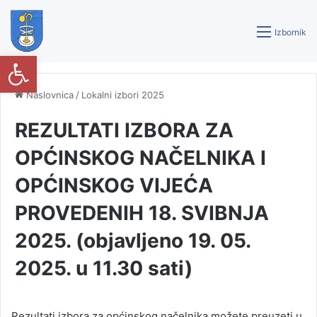
Izbornik
Open toolbar
Naslovnica
/
Lokalni izbori 2025
REZULTATI IZBORA ZA
OPĆINSKOG NAČELNIKA I
OPĆINSKOG VIJEĆA
PROVEDENIH 18. SVIBNJA
2025. (objavljeno 19. 05.
2025. u 11.30 sati)
Rezultati izbora za općinskog načelnika možete preuzeti u