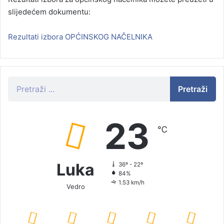
slijedećem dokumentu:
Rezultati izbora OPĆINSKOG NAČELNIKA
Pretraži
23
℃
Luka
36º - 22º
84%
1.53 km/h
Vedro