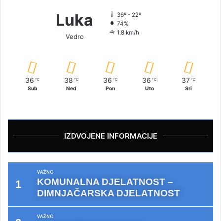
Luka
36º - 22º
74%
1.8 km/h
Vedro
36
38
36
36
37
℃
℃
℃
℃
℃
Sub
Ned
Pon
Uto
Sri
IZDVOJENE INFORMACIJE
VAŽNO
KOMUNALNA DJELATNOST –
DIMNJAČARSKA DJELATNOST
VAŽNO