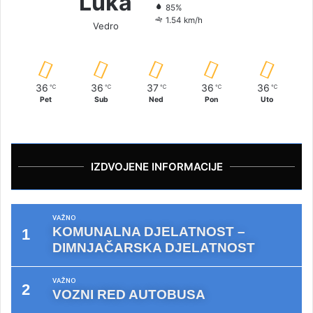
Luka
85%
1.54 km/h
Vedro
36
36
37
36
36
℃
℃
℃
℃
℃
Pet
Sub
Ned
Pon
Uto
IZDVOJENE INFORMACIJE
VAŽNO
KOMUNALNA DJELATNOST –
DIMNJAČARSKA DJELATNOST
VAŽNO
VOZNI RED AUTOBUSA