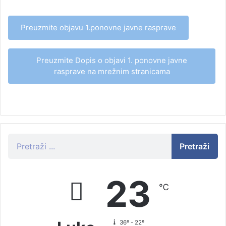
Preuzmite objavu 1.ponovne javne rasprave
Preuzmite Dopis o objavi 1. ponovne javne
rasprave na mrežnim stranicama
Pretraži
23
℃
36º - 22º